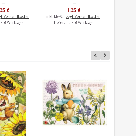
-...
-...
,35 €
1,35 €
inkl. MwSt.
gl. Versandkosten
inkl. MwSt.
zzgl. Versandkosten
Liefer
: 4-6 Werktage
Lieferzeit: 4-6 Werktage