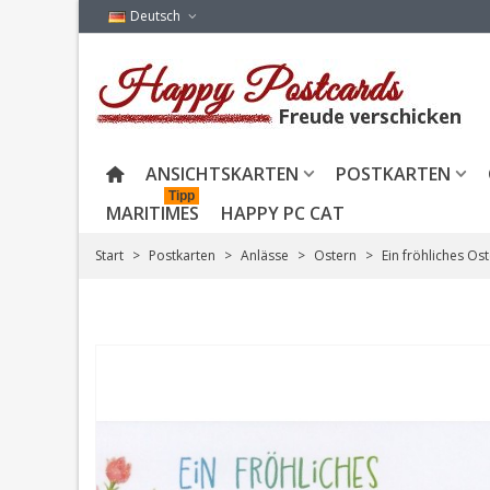
Deutsch
ANSICHTSKARTEN
POSTKARTEN
Tipp
MARITIMES
HAPPY PC CAT
Start
>
Postkarten
>
Anlässe
>
Ostern
>
Ein fröhliches Os