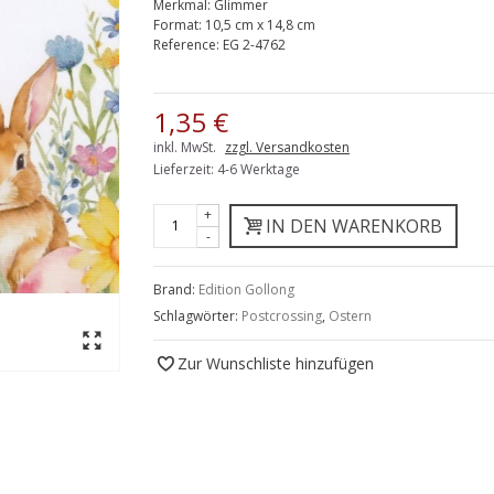
Merkmal:
Glimmer
Format:
10,5 cm x 14,8 cm
Reference:
EG 2-4762
1,35 €
inkl. MwSt.
zzgl. Versandkosten
Lieferzeit: 4-6 Werktage
+
IN DEN WARENKORB
-
Brand:
Edition Gollong
Schlagwörter:
Postcrossing
,
Ostern
Zur Wunschliste hinzufügen