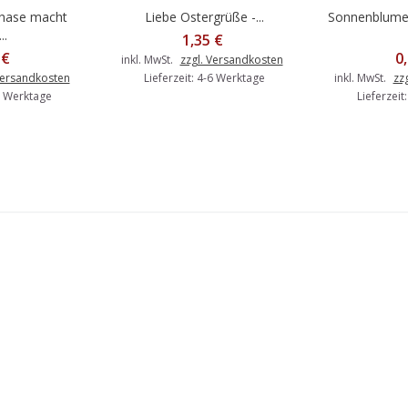
rhase macht
Liebe Ostergrüße -...
Sonnenblumen
Warenkorb
In den Warenkorb
In d
..
1,35 €
 €
0
inkl. MwSt.
zzgl. Versandkosten
Versandkosten
Lieferzeit: 4-6 Werktage
inkl. MwSt.
zz
-6 Werktage
Lieferzeit