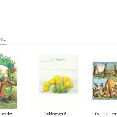
IE:
bei der...
Frühlingsgrüße -...
Frohe Ostern
Warenkorb
In den Warenkorb
In d