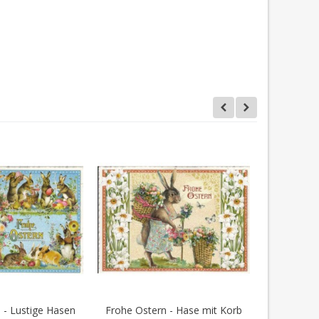
 - Lustige Hasen
Frohe Ostern - Hase mit Korb
Frohe O
en Warenkorb
In den Warenkorb
I