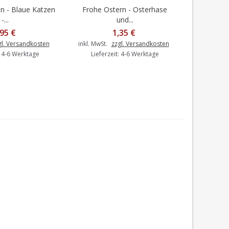
 - Blaue Katzen
Frohe Ostern - Osterhase
Abendessen
en Warenkorb
In den Warenkorb
I
-...
und...
,95 €
1,35 €
inkl. MwSt.
gl. Versandkosten
inkl. MwSt.
zzgl. Versandkosten
Liefer
: 4-6 Werktage
Lieferzeit: 4-6 Werktage