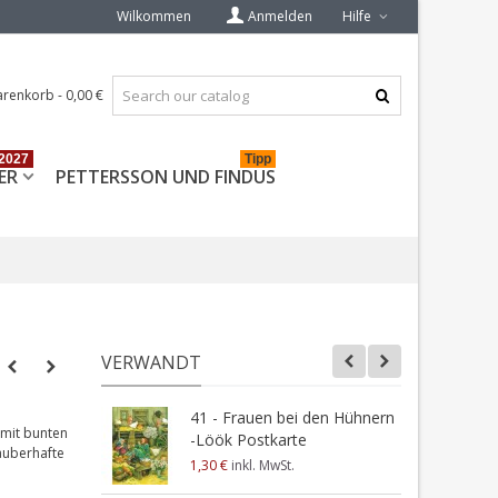
Wilkommen
Anmelden
Hilfe
renkorb
-
0,00 €
2027
Tipp
ER
PETTERSSON UND FINDUS
VERWANDT
41 - Frauen bei den Hühnern
F
 mit bunten
-Löök Postkarte
auberhafte
1,30 €
inkl. MwSt.
1