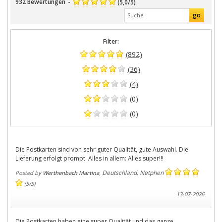
932
Bewertungen
-
(
5,0
/
5
)
Filter:
(892)
(36)
(4)
(0)
(0)
Die Postkarten sind von sehr guter Qualität, gute Auswahl. Die
Lieferung erfolgt prompt. Alles in allem: Alles super!!!
Deutschland
Netphen
Posted by
Werthenbach Martina
,
,
(
5
/
5
)
13-07-2026
Die Postkarten haben eine super Qualität und das ganze