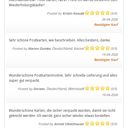
Wiederholungskäufer!
Posted by
Kristin Kowalk
(
5
/
5
)
26-04-2026
Bestätigter Kauf
Sehr schöne Postkarten, wie beschrieben. Alles bestens, danke.
Deutschland
Kassel
Posted by
Marion Dumke
,
,
(
5
/
5
)
19-04-2026
Bestätigter Kauf
Wunderschöne Postkartenmotive. Sehr schnelle Lieferung und alles
super gut verpackt.
Deutschland
Weinstadt
Posted by
Doreen
,
,
(
5
/
5
)
19-04-2026
Wunderschöne Karten, die sicher verpackt wurden, damit sie nicht
geknickt werden. Ich werde ganz sicher wieder etwas bestellen.
Posted by
Annett Obetzhauser
(
5
/
5
)