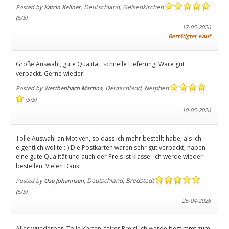
Deutschland
Gelsenkirchen
Posted by
Katrin Kellner
,
,
(
5
/
5
)
17-05-2026
Bestätigter Kauf
Große Auswahl, gute Qualität, schnelle Lieferung, Ware gut
verpackt. Gerne wieder!
Deutschland
Netphen
Posted by
Werthenbach Martina
,
,
(
5
/
5
)
10-05-2026
Tolle Auswahl an Motiven, so dass ich mehr bestellt habe, als ich
eigentlich wollte :-) Die Postkarten waren sehr gut verpackt, haben
eine gute Qualität und auch der Preis ist klasse. Ich werde wieder
bestellen. Vielen Dank!
Deutschland
Bredstedt
Posted by
Ose Johannsen
,
,
(
5
/
5
)
26-04-2026
Alles wunderbar! Tolle Karten, fairer Preis! Ich werde bestimmt zum