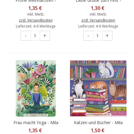
Frohe Weihnachten -
Liebe Grüße zum Fest -
Tannenbaum - Mila
Vögel - Mila Marquis
1,35 €
1,30 €
Marquis Postkarte
Postkarte
inkl. MwSt.
inkl. MwSt.
zzgl. Versandkosten
zzgl. Versandkosten
Lieferzeit: 4-6 Werktage
Lieferzeit: 4-6 Werktage
-
+
-
+
Frau macht Yoga - Mila
Katzen und Bücher - Mila
Marquis Postkarte
Marquis Postkarte
1,35 €
1,50 €