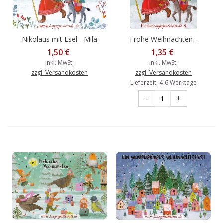
Nikolaus mit Esel - Mila
Frohe Weihnachten -
Marquis Postkarte
Nikolaus - Mila Marquis
1,50 €
1,35 €
Postkarte
inkl. MwSt.
inkl. MwSt.
zzgl. Versandkosten
zzgl. Versandkosten
Lieferzeit: 4-6 Werktage
-
+