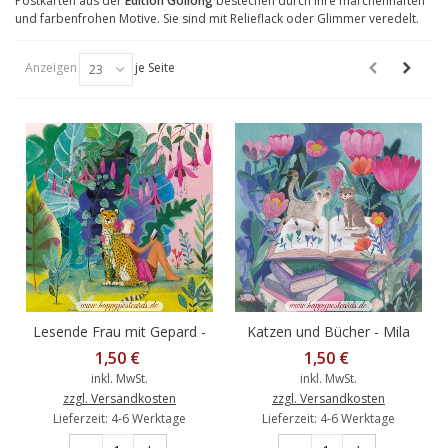
Postkarten aus der
Edition Gollong
bestechen durch ihre märchenhaften
und farbenfrohen Motive. Sie sind mit Relieflack oder Glimmer veredelt.
Anzeigen
je Seite
23
Lesende Frau mit Gepard -
Katzen und Bücher - Mila
Mila Marquis Postkarte
Marquis Postkarte
1,50 €
1,50 €
inkl. MwSt.
inkl. MwSt.
zzgl. Versandkosten
zzgl. Versandkosten
Lieferzeit: 4-6 Werktage
Lieferzeit: 4-6 Werktage