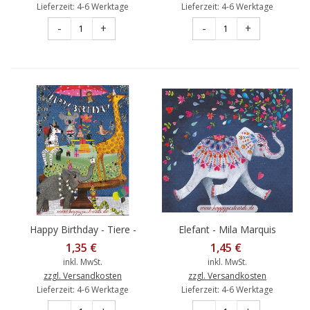
Lieferzeit: 4-6 Werktage
Lieferzeit: 4-6 Werktage
-
+
-
+
Happy Birthday - Tiere -
Elefant - Mila Marquis
Mila Marquis Postkarte
Postkarte
1,35 €
1,45 €
inkl. MwSt.
inkl. MwSt.
zzgl. Versandkosten
zzgl. Versandkosten
Lieferzeit: 4-6 Werktage
Lieferzeit: 4-6 Werktage