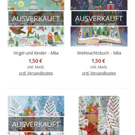
AUSVERKAUFT
AUSVERKAUFT
Vögel und Kinder - Mila
Weihnachtsbuch - Mila
Marquis Postkarte
Marquis Postkarte
1,50 €
1,50 €
inkl. MwSt.
inkl. MwSt.
zzgl. Versandkosten
zzgl. Versandkosten
AUSVERKAUFT