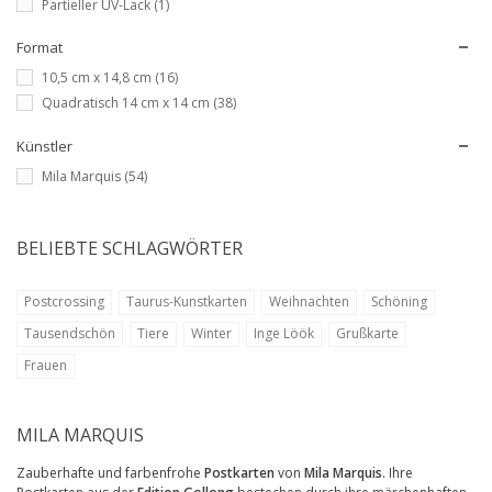
Partieller UV-Lack
(1)
Format
10,5 cm x 14,8 cm
(16)
Quadratisch 14 cm x 14 cm
(38)
Künstler
Mila Marquis
(54)
BELIEBTE SCHLAGWÖRTER
Postcrossing
Taurus-Kunstkarten
Weihnachten
Schöning
Tausendschön
Tiere
Winter
Inge Löök
Grußkarte
Frauen
MILA MARQUIS
Zauberhafte und farbenfrohe
Postkarten
von
Mila Marquis
. Ihre