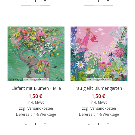
-
+
-
+
Elefant mit Blumen - Mila
Frau gießt Blumengarten -
Marquis Postkarte
Mila Marquis Postkarte
1,50 €
1,50 €
inkl. MwSt.
inkl. MwSt.
zzgl. Versandkosten
zzgl. Versandkosten
Lieferzeit: 4-6 Werktage
Lieferzeit: 4-6 Werktage
-
+
-
+