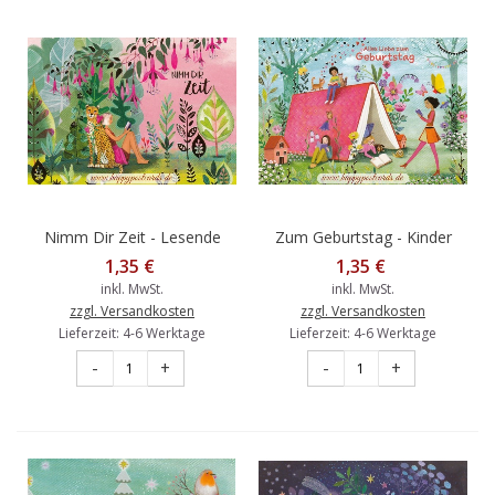
Nimm Dir Zeit - Lesende
Zum Geburtstag - Kinder
Frau - Mila Marquis
mit Buch - Mila Marquis
1,35 €
1,35 €
Postkarte
Postkarte
inkl. MwSt.
inkl. MwSt.
zzgl. Versandkosten
zzgl. Versandkosten
Lieferzeit: 4-6 Werktage
Lieferzeit: 4-6 Werktage
-
+
-
+