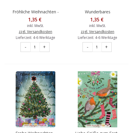
Fröhliche Weihnachten -
Wunderbares
Kinder und Vögel - Mila
Weihnachtsfest - Stadt -
1,35 €
1,35 €
Marquis Postkarte
Mila Marquis Postkarte
inkl. MwSt.
inkl. MwSt.
zzgl. Versandkosten
zzgl. Versandkosten
Lieferzeit: 4-6 Werktage
Lieferzeit: 4-6 Werktage
-
+
-
+