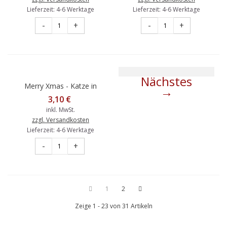
Lieferzeit: 4-6 Werktage
Lieferzeit: 4-6 Werktage
-
+
-
+
Nächstes
Merry Xmas - Katze in
Kiste -
3,10 €
Weihnachtsgrußkarte
inkl. MwSt.
zzgl. Versandkosten
Lieferzeit: 4-6 Werktage
-
+
1
2
Zeige 1 - 23 von 31 Artikeln