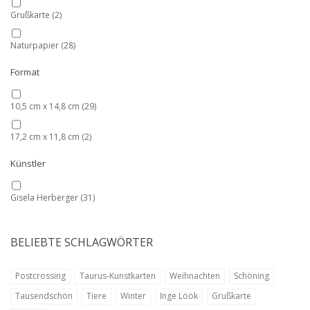
Grußkarte
(2)
Naturpapier
(28)
Format
10,5 cm x 14,8 cm
(29)
17,2 cm x 11,8 cm
(2)
Künstler
Gisela Herberger
(31)
BELIEBTE SCHLAGWÖRTER
Postcrossing
Taurus-Kunstkarten
Weihnachten
Schöning
Tausendschön
Tiere
Winter
Inge Löök
Grußkarte