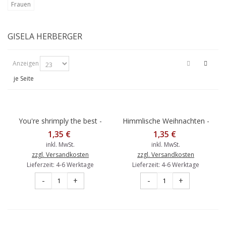
Frauen
GISELA HERBERGER
Anzeigen
je Seite
You're shrimply the best -
Himmlische Weihnachten -
Gisela Herberger -
Engel - Weihnachtskarte
1,35 €
1,35 €
Postkarte
inkl. MwSt.
inkl. MwSt.
zzgl. Versandkosten
zzgl. Versandkosten
Lieferzeit: 4-6 Werktage
Lieferzeit: 4-6 Werktage
-
+
-
+