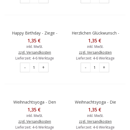
Happy Birthday - Ziege -
Herzlichen Glückwunsch -
Gisela Herberger -
Hund - Gisela Herberger -
1,35 €
1,35 €
Postkarte
Postkarte
inkl. MwSt.
inkl. MwSt.
zzgl. Versandkosten
zzgl. Versandkosten
Lieferzeit: 4-6 Werktage
Lieferzeit: 4-6 Werktage
-
+
-
+
Weihnachtsyoga - Den
Weihnachtsyoga - Die
Christbaum bestaunen -
Zimtstange -
1,35 €
1,35 €
Weihnachtskarte
Weihnachtskarte
inkl. MwSt.
inkl. MwSt.
zzgl. Versandkosten
zzgl. Versandkosten
Lieferzeit: 4-6 Werktage
Lieferzeit: 4-6 Werktage