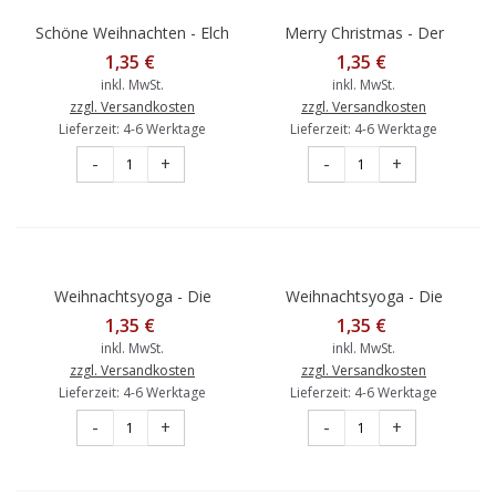
Schöne Weihnachten - Elch
Merry Christmas - Der
- Weihnachtskarte
Weihnachtsmann auf dem
1,35 €
1,35 €
Fahrrad - Weihnachtskarte
inkl. MwSt.
inkl. MwSt.
zzgl. Versandkosten
zzgl. Versandkosten
Lieferzeit: 4-6 Werktage
Lieferzeit: 4-6 Werktage
-
+
-
+
Weihnachtsyoga - Die
Weihnachtsyoga - Die
Plätzchen erreichen -
Weihnachtspost
1,35 €
1,35 €
Weihnachtskarte
abschicken -
inkl. MwSt.
inkl. MwSt.
Weihnachtskarte
zzgl. Versandkosten
zzgl. Versandkosten
Lieferzeit: 4-6 Werktage
Lieferzeit: 4-6 Werktage
-
+
-
+