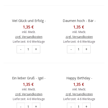
Viel Glück und Erfolg -
Daumen hoch - Bär -
Schaf - Gisela Herberger -
Gisela Herberger -
1,35 €
1,35 €
Postkarte
Postkarte
inkl. MwSt.
inkl. MwSt.
zzgl. Versandkosten
zzgl. Versandkosten
Lieferzeit: 4-6 Werktage
Lieferzeit: 4-6 Werktage
-
+
-
+
Ein lieber Gruß - Igel -
Happy Birthday -
Gisela Herberger -
Dschungeltiere - Gisela
1,35 €
1,35 €
Postkarte
Herberger - Postkarte
inkl. MwSt.
inkl. MwSt.
zzgl. Versandkosten
zzgl. Versandkosten
Lieferzeit: 4-6 Werktage
Lieferzeit: 4-6 Werktage
-
+
-
+