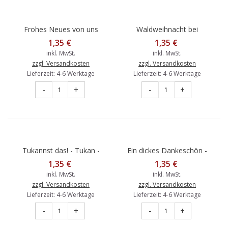
Frohes Neues von uns
Waldweihnacht bei
allen - Weihnachtskarte
Vollmond -
1,35 €
1,35 €
Weihnachtskarte
inkl. MwSt.
inkl. MwSt.
zzgl. Versandkosten
zzgl. Versandkosten
Lieferzeit: 4-6 Werktage
Lieferzeit: 4-6 Werktage
-
+
-
+
Tukannst das! - Tukan -
Ein dickes Dankeschön -
Gisela Herberger -
Elefant - Gisela Herberger -
1,35 €
1,35 €
Postkarte
Postkarte
inkl. MwSt.
inkl. MwSt.
zzgl. Versandkosten
zzgl. Versandkosten
Lieferzeit: 4-6 Werktage
Lieferzeit: 4-6 Werktage
-
+
-
+