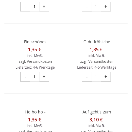
-
+
-
+
Ein schönes
O du fröhliche
Weihnachtsfest - Maus mit
Weihnachtszeit -
1,35 €
1,35 €
Weihnachtsbaum -
Weihnachtskarte
inkl. MwSt.
inkl. MwSt.
Weihnachtskarte
zzgl. Versandkosten
zzgl. Versandkosten
Lieferzeit: 4-6 Werktage
Lieferzeit: 4-6 Werktage
-
+
-
+
Ho ho ho -
Auf geht's zum
Weihnachtsmann mit
Weihnachtsfest -
1,35 €
3,10 €
Geschenk -
Weihnachtsgrußkarte
inkl. MwSt.
inkl. MwSt.
Weihnachtskarte
zzgl. Versandkosten
zzgl. Versandkosten