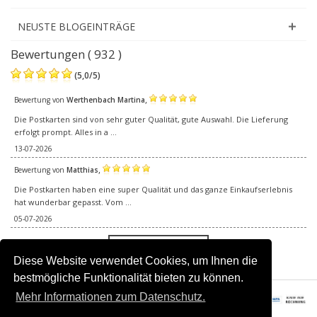
NEUSTE BLOGEINTRÄGE
Bewertungen ( 932 )
(
5,0
/
5
)
,
Bewertung von
Werthenbach Martina
Die Postkarten sind von sehr guter Qualität, gute Auswahl. Die Lieferung
erfolgt prompt. Alles in a ...
13-07-2026
,
Bewertung von
Matthias
Die Postkarten haben eine super Qualität und das ganze Einkaufserlebnis
hat wunderbar gepasst. Vom ...
05-07-2026
Alle Bewertungen
Diese Website verwendet Cookies, um Ihnen die
bestmögliche Funktionalität bieten zu können.
Mehr Informationen zum Datenschutz.