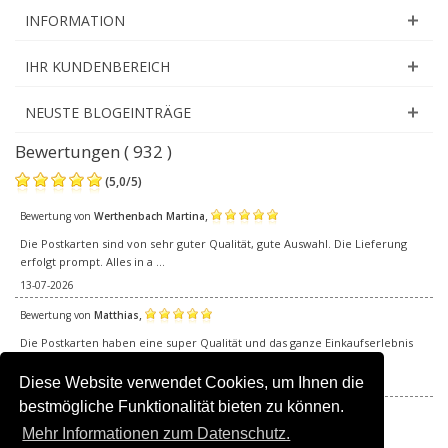
INFORMATION
IHR KUNDENBEREICH
NEUSTE BLOGEINTRÄGE
Bewertungen ( 932 )
(
5,0
/
5
)
,
Bewertung von
Werthenbach Martina
Die Postkarten sind von sehr guter Qualität, gute Auswahl. Die Lieferung
erfolgt prompt. Alles in a ...
13-07-2026
,
Bewertung von
Matthias
Die Postkarten haben eine super Qualität und das ganze Einkaufserlebnis
hat wunderbar gepasst. Vom ...
Diese Website verwendet Cookies, um Ihnen die
05-07-2026
bestmögliche Funktionalität bieten zu können.
Alle Bewertungen
Mehr Informationen zum Datenschutz.