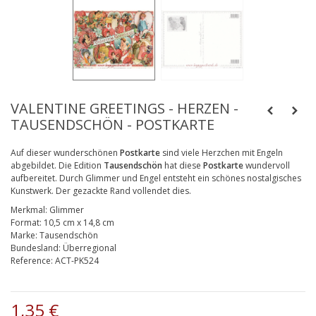
VALENTINE GREETINGS - HERZEN -
TAUSENDSCHÖN - POSTKARTE
Auf dieser wunderschönen
Postkarte
sind viele Herzchen mit Engeln
abgebildet
. Die Edition
Tausendschön
hat diese
Postkarte
wundervoll
aufbereitet. Durch Glimmer und Engel entsteht ein schönes nostalgisches
Kunstwerk. Der gezackte Rand vollendet dies.
Merkmal:
Glimmer
Format:
10,5 cm x 14,8 cm
Marke:
Tausendschön
Bundesland:
Überregional
Reference:
ACT-PK524
1,35 €