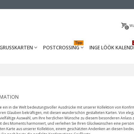
Wa
0
Tipp
GRUSSKARTEN
POSTCROSSING
INGE LÖÖK KALEND
RMATION
e ein in die Welt bedeutungsvoller Ausdrücke mit unserer Kollektion von Konfirma
hren Glauben bekräftigen, mit diesen wunderschön gestalteten Karten. Von elega
vielfältige Auswahl, um Ihre herzlichen Wünsche zu diesem besonderen Anlass zu
eit des Moments harmoniert, und verleihen Sie Ihren Glückwünschen eine persönl
en Karte aus unserer Kollektion, einem geschätzten Andenken an diesen bedeu