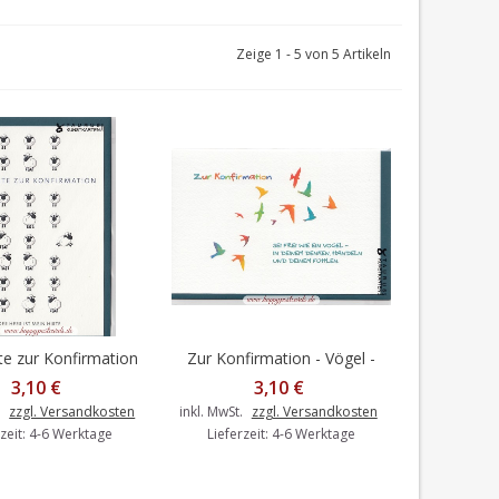
Zeige 1 - 5 von 5 Artikeln
te zur Konfirmation
Zur Konfirmation - Vögel -
 Warenkorb
In den Warenkorb
- Schafe -
Konfirmationsgrußkarte
3,10 €
3,10 €
mationsgrußkarte
.
zzgl. Versandkosten
inkl. MwSt.
zzgl. Versandkosten
rzeit: 4-6 Werktage
Lieferzeit: 4-6 Werktage