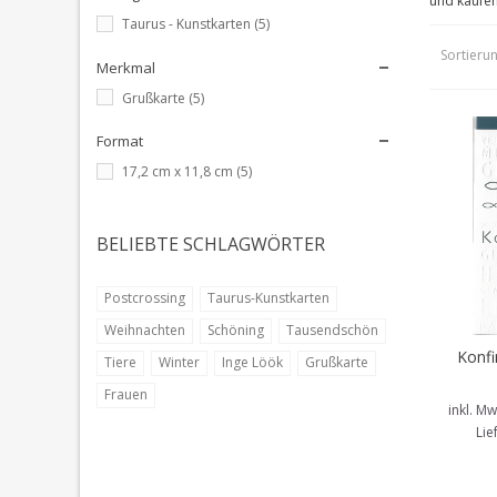
und kaufen
Taurus - Kunstkarten
(5)
Sortieru
Merkmal
Grußkarte
(5)
Format
17,2 cm x 11,8 cm
(5)
BELIEBTE SCHLAGWÖRTER
Postcrossing
Taurus-Kunstkarten
Weihnachten
Schöning
Tausendschön
Konfi
In d
Tiere
Winter
Inge Löök
Grußkarte
Frauen
Konf
inkl. Mw
Lie