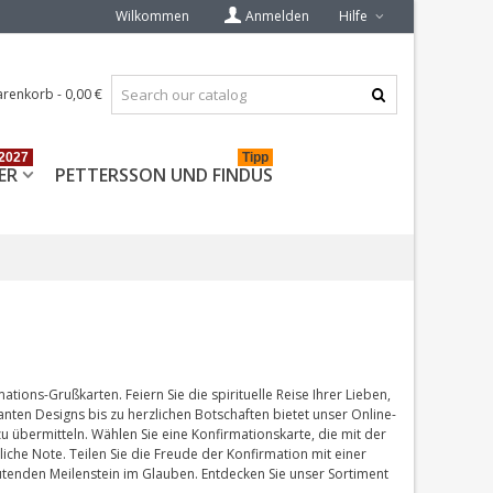
Wilkommen
Anmelden
Hilfe
renkorb
-
0,00 €
2027
Tipp
ER
PETTERSSON UND FINDUS
tions-Grußkarten. Feiern Sie die spirituelle Reise Ihrer Lieben,
nten Designs bis zu herzlichen Botschaften bietet unser Online-
 übermitteln. Wählen Sie eine Konfirmationskarte, die mit der
iche Note. Teilen Sie die Freude der Konfirmation mit einer
tenden Meilenstein im Glauben. Entdecken Sie unser Sortiment