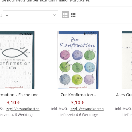
 Sie noch heute die perfekte Konfirmations-Grußkarte.
ng
--
rmation - Fische und
Zur Konfirmation -
Alles Gu
en Warenkorb
In den Warenkorb
In den
Wünsche -
Aquarellkreise -
3,10 €
3,10 €
irmationsgrußkarte
Konfirmationsgrußkarte
Konfir
St.
zzgl. Versandkosten
inkl. MwSt.
zzgl. Versandkosten
inkl. MwSt
ferzeit: 4-6 Werktage
Lieferzeit: 4-6 Werktage
Liefe