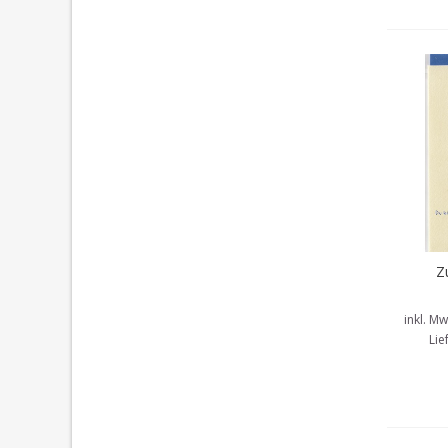
Z
In d
Konf
inkl. Mw
Lie