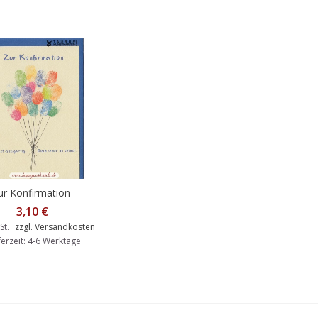
ur Konfirmation -
en Warenkorb
Luftballons -
3,10 €
irmationsgrußkarte
St.
zzgl. Versandkosten
ferzeit: 4-6 Werktage