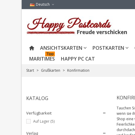
Deutsch
ANSICHTSKARTEN
POSTKARTEN
Tipp
MARITIMES
HAPPY PC CAT
Start
>
Grußkarten
>
Konfirmation
KONFI
KATALOG
Tauchen Si
Verfügbarkeit
wenn sie i
Shop eine 
Auf Lager
(5)
Feierlichk
durchdacht
Verlag