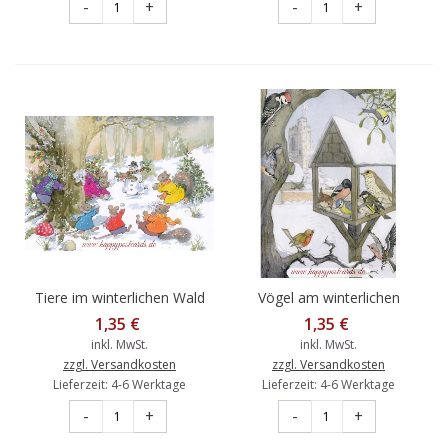
-
+
-
+
Tiere im winterlichen Wald
Vögel am winterlichen
- Weihnachtskarte
Futterhaus -
1,35 €
1,35 €
Weihnachtskarte
inkl. MwSt.
inkl. MwSt.
zzgl. Versandkosten
zzgl. Versandkosten
Lieferzeit: 4-6 Werktage
Lieferzeit: 4-6 Werktage
-
+
-
+