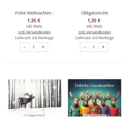
Frohe Weihnachten -
Obligatorische
Katzen im Bus -
Weihnachtskarte -
1,35 €
1,35 €
Weihnachtskarte
Weihnachtskarte
inkl. MwSt.
inkl. MwSt.
zzgl. Versandkosten
zzgl. Versandkosten
Lieferzeit: 4-6 Werktage
Lieferzeit: 4-6 Werktage
-
+
-
+