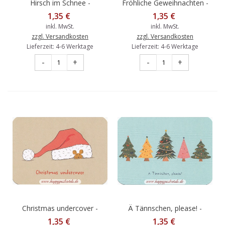
Hirsch im Schnee -
Fröhliche Geweihnachten -
Weihnachtskarte
Hirsche in Weihnachtspullis
1,35 €
1,35 €
- Weihnachtskarte
inkl. MwSt.
inkl. MwSt.
zzgl. Versandkosten
zzgl. Versandkosten
Lieferzeit: 4-6 Werktage
Lieferzeit: 4-6 Werktage
-
+
-
+
Christmas undercover -
Ä Tännschen, please! -
Maus unter Mütze -
Poppies Postkarte
1,35 €
1,35 €