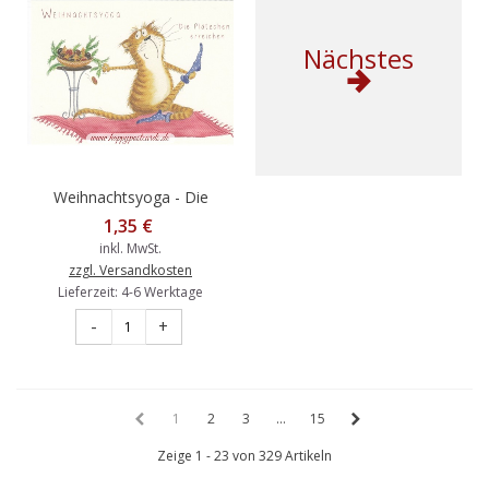
Nächstes
Weihnachtsyoga - Die
Plätzchen erreichen -
1,35 €
Weihnachtskarte
inkl. MwSt.
zzgl. Versandkosten
Lieferzeit: 4-6 Werktage
-
+
1
2
3
...
15
Zeige 1 - 23 von 329 Artikeln