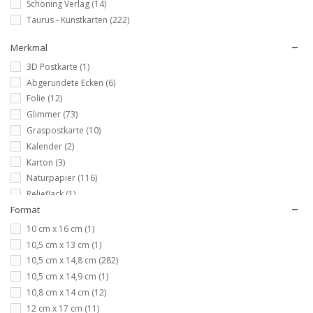
Schöning Verlag
(14)
Taurus - Kunstkarten
(222)
Merkmal
3D Postkarte
(1)
Abgerundete Ecken
(6)
Folie
(12)
Glimmer
(73)
Graspostkarte
(10)
Kalender
(2)
Karton
(3)
Naturpapier
(116)
Relieflack
(1)
Format
Super-Top-Cards
(1)
10 cm x 16 cm
(1)
10,5 cm x 13 cm
(1)
10,5 cm x 14,8 cm
(282)
10,5 cm x 14,9 cm
(1)
10,8 cm x 14 cm
(12)
12 cm x 17 cm
(11)