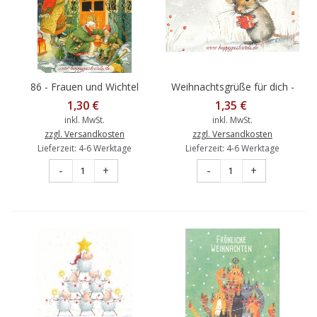
86 - Frauen und Wichtel
Weihnachtsgrüße für dich -
dekorieren weihnachtlich -
Maus - Weihnachtskarte
1,30 €
1,35 €
Löök Postkarte
inkl. MwSt.
inkl. MwSt.
zzgl. Versandkosten
zzgl. Versandkosten
Lieferzeit: 4-6 Werktage
Lieferzeit: 4-6 Werktage
-
+
-
+