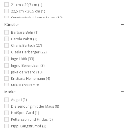
21 cm x 29,7 cm
(1)
22,5 cm x 26,5 cm
(1)
Quadratisch 14 cm x 14 cm
(19)
Künstler
Barbara Behr
(1)
Carola Pabst
(2)
Charis Bartsch
(27)
Gisela Herberger
(22)
Inge Löök
(33)
Ingrid Berendsen
(3)
Jiska de Waard
(10)
Kristiana Heinemann
(4)
Mila Marquis
(13)
Marke
Nina Chen
(1)
Ole West
(3)
Auguri
(1)
Peggy Burton
(2)
Die Sendung mit der Maus
(8)
HotSpot-Card
(1)
Pettersson und Findus
(5)
Pippi Langstrumpf
(2)