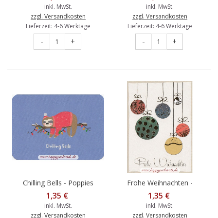
Poppies Postkarte
inkl. MwSt.
inkl. MwSt.
zzgl. Versandkosten
zzgl. Versandkosten
Lieferzeit: 4-6 Werktage
Lieferzeit: 4-6 Werktage
-
+
-
+
Chilling Bells - Poppies
Frohe Weihnachten -
Postkarte
Kugeln - Weihnachtskarte
1,35 €
1,35 €
inkl. MwSt.
inkl. MwSt.
zzgl. Versandkosten
zzgl. Versandkosten