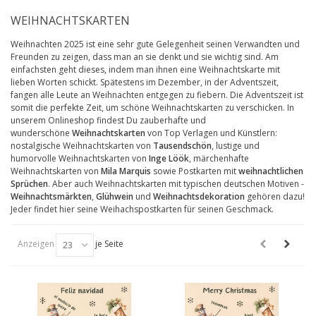
WEIHNACHTSKARTEN
Weihnachten 2025 ist eine sehr gute Gelegenheit seinen Verwandten und
Freunden zu zeigen, dass man an sie denkt und sie wichtig sind. Am
einfachsten geht dieses, indem man ihnen eine Weihnachtskarte mit
lieben Worten schickt. Spätestens im Dezember, in der Adventszeit,
fangen alle Leute an Weihnachten entgegen zu fiebern. Die Adventszeit ist
somit die perfekte Zeit, um schöne Weihnachtskarten zu verschicken. In
unserem Onlineshop findest Du zauberhafte und
wunderschöne
Weihnachtskarten
von Top Verlagen und Künstlern:
nostalgische Weihnachtskarten von
Tausendschön
, lustige und
humorvolle Weihnachtskarten von
Inge Löök
, märchenhafte
Weihnachtskarten von
Mila Marquis
sowie Postkarten mit
weihnachtlichen
Sprüchen
. Aber auch Weihnachtskarten mit typischen deutschen Motiven -
Weihnachtsmärkten
,
Glühwein
und
Weihnachtsdekoration
gehören dazu!
Jeder findet hier seine Weihachspostkarten für seinen Geschmack.
Anzeigen
je Seite
23