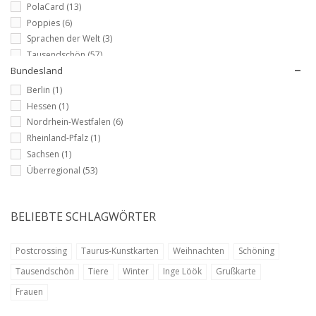
PolaCard
(13)
Poppies
(6)
Sprachen der Welt
(3)
Tausendschön
(57)
Bundesland
Berlin
(1)
Hessen
(1)
Nordrhein-Westfalen
(6)
Rheinland-Pfalz
(1)
Sachsen
(1)
Überregional
(53)
BELIEBTE SCHLAGWÖRTER
Postcrossing
Taurus-Kunstkarten
Weihnachten
Schöning
Tausendschön
Tiere
Winter
Inge Löök
Grußkarte
Frauen