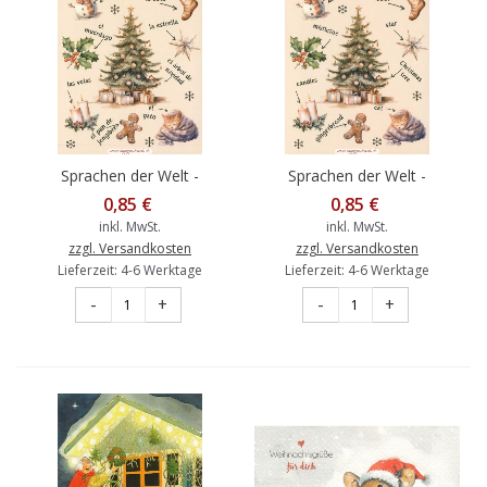
Sprachen der Welt -
Sprachen der Welt -
Spanisch- Feliz navidad -
Englisch - Merry Christmas
0,85 €
0,85 €
Postkarte
- Postkarte
inkl. MwSt.
inkl. MwSt.
zzgl. Versandkosten
zzgl. Versandkosten
Lieferzeit: 4-6 Werktage
Lieferzeit: 4-6 Werktage
-
+
-
+