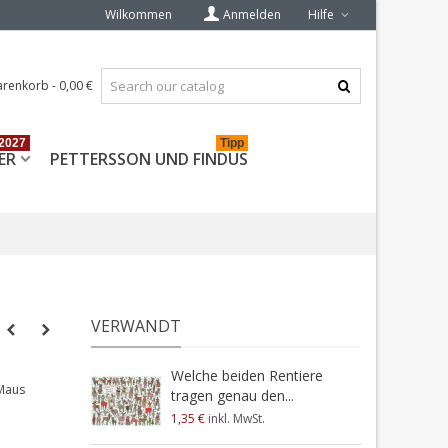
Wilkommen
Anmelden
Hilfe
renkorb
-
0,00 €
2027
Tipp
ER
PETTERSSON UND FINDUS
VERWANDT
Welche beiden Rentiere
 Maus
tragen genau den...
"
1,35 €
inkl. MwSt.