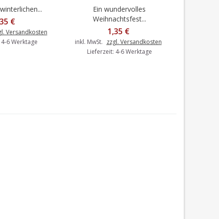
interlichen...
Ein wundervolles
Ein schön
en Warenkorb
In den Warenkorb
I
Weihnachtsfest...
,35 €
1,35 €
gl. Versandkosten
inkl. MwSt.
: 4-6 Werktage
inkl. MwSt.
zzgl. Versandkosten
Liefer
Lieferzeit: 4-6 Werktage