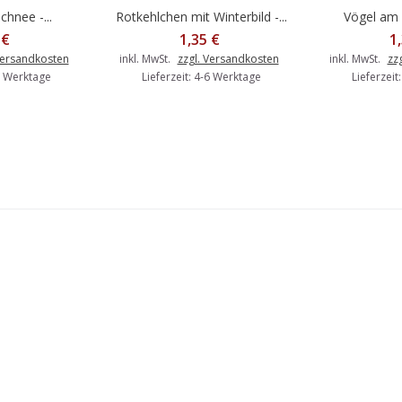
hnee -...
Rotkehlchen mit Winterbild -...
Vögel am w
Warenkorb
In den Warenkorb
In d
 €
1,35 €
1
Versandkosten
inkl. MwSt.
zzgl. Versandkosten
inkl. MwSt.
zz
-6 Werktage
Lieferzeit: 4-6 Werktage
Lieferzeit