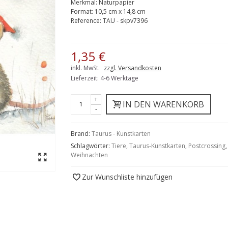
Merkmal:
Naturpapier
Format:
10,5 cm x 14,8 cm
Reference:
TAU - skpv7396
1,35 €
inkl. MwSt.
zzgl. Versandkosten
Lieferzeit: 4-6 Werktage
+
IN DEN WARENKORB
-
Brand:
Taurus - Kunstkarten
Schlagwörter:
Tiere
,
Taurus-Kunstkarten
,
Postcrossing
Weihnachten
Zur Wunschliste hinzufügen