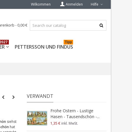
Wilkommen
Anmelden
Hilfe
renkorb
-
0,00 €
2027
Tipp
ER
PETTERSSON UND FINDUS
VERWANDT
Frohe Ostern - Lustige
Hasen - Tausendschön -...
chön
siehst
1,35 €
inkl. MwSt.
schön
hat