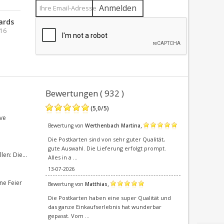
Anmelden
ards
016
Bewertungen ( 932 )
(
5,0
/
5
)
ve
,
Bewertung von
Werthenbach Martina
Die Postkarten sind von sehr guter Qualität,
gute Auswahl. Die Lieferung erfolgt prompt.
en: Die...
Alles in a ...
13-07-2026
ne Feier
,
Bewertung von
Matthias
Die Postkarten haben eine super Qualität und
das ganze Einkaufserlebnis hat wunderbar
gepasst. Vom ...