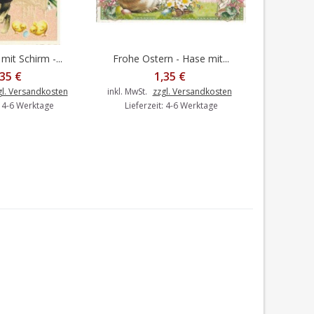
mit Schirm -...
Frohe Ostern - Hase mit...
Frohe Ost
en Warenkorb
In den Warenkorb
I
,35 €
1,35 €
gl. Versandkosten
inkl. MwSt.
zzgl. Versandkosten
: 4-6 Werktage
Lieferzeit: 4-6 Werktage
inkl. MwSt.
Liefer