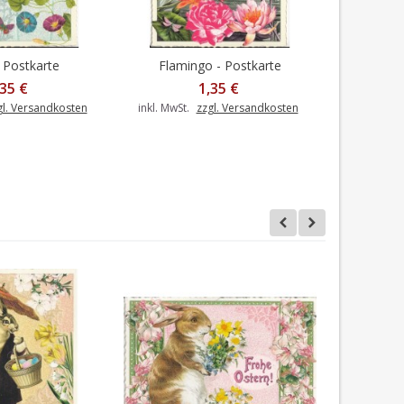
- Postkarte
Flamingo - Postkarte
Wellensi
,35 €
1,35 €
gl. Versandkosten
inkl. MwSt.
zzgl. Versandkosten
inkl. MwSt.