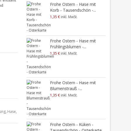
r entsteht
Frohe Ostern - Hase mit
nd
Korb - Tausendschön -...
1,35 €
inkl. MwSt.
Frohe Ostern - Hase mit
Frühlingsblumen -...
1,35 €
inkl. MwSt.
Frohe Ostern - Hase mit
Blumenstrauß -...
1,35 €
inkl. MwSt.
sing
,
Hase
,
Frohe Ostern - Küken -
Tausendschön - Osterkarte