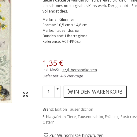
diese
Postkarte
wundervoll aufbereitet. Durch Glimme
ein schönes nostalgisches Kunstwerk. Der gezackte Ra
vollendet dies.
Merkmal:
Glimmer
Format:
10,5 cm x 14,8 cm
Marke:
Tausendschön
Bundesland:
Überregional
Reference:
ACT-PK685
1,35 €
inkl. MwSt.
zzgl. Versandkosten
Lieferzeit: 4-6 Werktage
+
IN DEN WARENKORB
-
Brand:
Edition Tausendschön
Schlagwörter:
Tiere
,
Tausendschön
,
Frühling
,
Postcros
Ostern
Zur Wunschliste hinzufügen