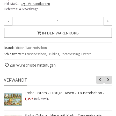
inkl. MwSt.
zzgl. Versandkosten
Lieferzeit: 4-6 Werktage
-
+
IN DEN WARENKORB
Brand:
Edition Tausendschön
Schlagwörter:
Tausendschön
,
Frühling
,
Postcrossing
,
Ostern
Zur Wunschliste hinzufügen
VERWANDT
Frohe Ostern - Lustige Hasen - Tausendschön -...
1,35 €
inkl. MwSt.
Frohe Ostern - Hase mit Korb - Tausendschön -...