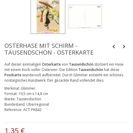
OSTERHASE MIT SCHIRM -
TAUSENDSCHÖN - OSTERKARTE
Auf dieser einmaligen
Osterkarte
von
Tausendschön
stolziert ein Hase
mit einem Korb voller Ostereier. Die Edition
Tausendschön
hat diese
Postkarte
wundervoll aufbereitet. Durch Glimmer entsteht ein schönes
nostalgisches Kunstwerk. Der gezackte Rand vollendet dies.
Merkmal:
Glimmer
Format:
10,5 cm x 14,8 cm
Marke:
Tausendschön
Bundesland:
Überregional
Reference:
ACT-PK842
1,35 €