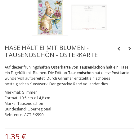
HASE HÄLT EI MIT BLUMEN -
TAUSENDSCHÖN - OSTERKARTE
Auf dieser frühlingshaften
Osterkarte
von
Tausendschön
hält ein Hase
ein Ei gefüllt mit Blumen. Die Edition
Tausendschön
hat diese
Postkarte
wundervoll aufbereitet. Durch Glimmer entsteht ein schönes
nostalgisches Kunstwerk. Der gezackte Rand vollendet dies.
Merkmal:
Glimmer
Format:
10,5 cm x 14,8 cm
Marke:
Tausendschön
Bundesland:
Überregional
Reference:
ACT-PK990
1,35 €