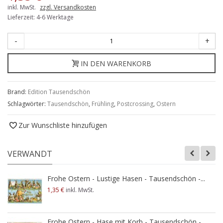
inkl. MwSt.
zzgl. Versandkosten
Lieferzeit: 4-6 Werktage
-
+
IN DEN WARENKORB
Brand:
Edition Tausendschön
Schlagwörter:
Tausendschön
,
Frühling
,
Postcrossing
,
Ostern
Zur Wunschliste hinzufügen
VERWANDT
Frohe Ostern - Lustige Hasen - Tausendschön -...
1,35 €
inkl. MwSt.
Frohe Ostern - Hase mit Korb - Tausendschön -...