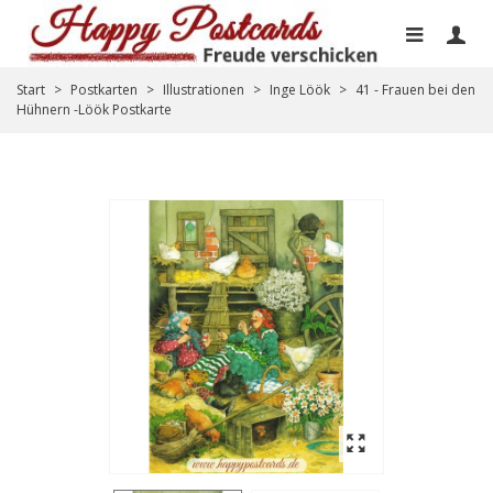
Start
>
Postkarten
>
Illustrationen
>
Inge Löök
>
41 - Frauen bei den
Hühnern -Löök Postkarte