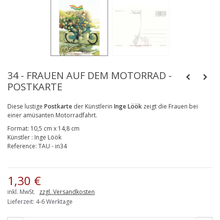
34 - FRAUEN AUF DEM MOTORRAD -
POSTKARTE
Diese lustige
Postkarte
der Künstlerin
Inge Löök
zeigt die Frauen bei
einer amüsanten Motorradfahrt.
Format:
10,5 cm x 14,8 cm
Künstler
:
Inge Löök
Reference:
TAU - in34
1,30 €
inkl. MwSt.
zzgl. Versandkosten
Lieferzeit: 4-6 Werktage