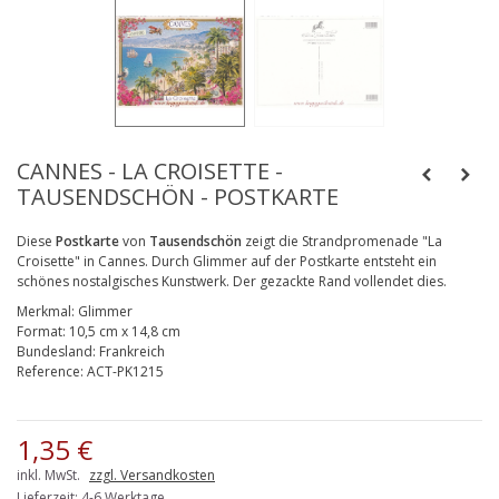
CANNES - LA CROISETTE -
TAUSENDSCHÖN - POSTKARTE
Diese
Postkarte
von
Tausendschön
zeigt die Strandpromenade "La
Croisette" in Cannes.
Durch Glimmer auf der Postkarte entsteht ein
schönes nostalgisches Kunstwerk. Der gezackte Rand vollendet dies.
Merkmal:
Glimmer
Format:
10,5 cm x 14,8 cm
Bundesland:
Frankreich
Reference:
ACT-PK1215
1,35 €
inkl. MwSt.
zzgl. Versandkosten
Lieferzeit: 4-6 Werktage