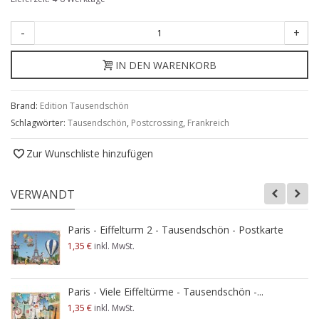
-
+
IN DEN WARENKORB
Brand:
Edition Tausendschön
Schlagwörter:
Tausendschön
,
Postcrossing
,
Frankreich
Zur Wunschliste hinzufügen
VERWANDT
Paris - Eiffelturm 2 - Tausendschön - Postkarte
1,35 €
inkl. MwSt.
Paris - Viele Eiffeltürme - Tausendschön -...
1,35 €
inkl. MwSt.