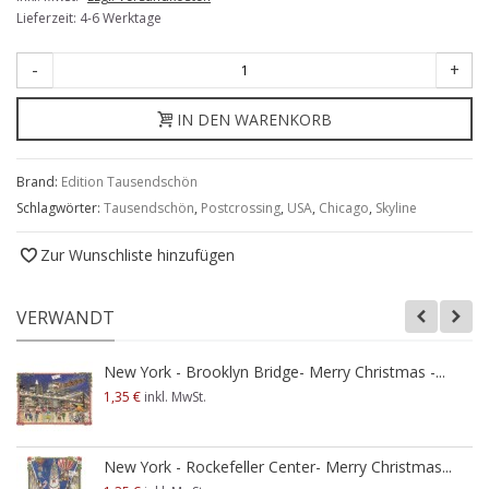
Lieferzeit: 4-6 Werktage
-
+
IN DEN WARENKORB
Brand:
Edition Tausendschön
Schlagwörter:
Tausendschön
,
Postcrossing
,
USA
,
Chicago
,
Skyline
Zur Wunschliste hinzufügen
VERWANDT
New York - Brooklyn Bridge- Merry Christmas -...
1,35 €
inkl. MwSt.
New York - Rockefeller Center- Merry Christmas...