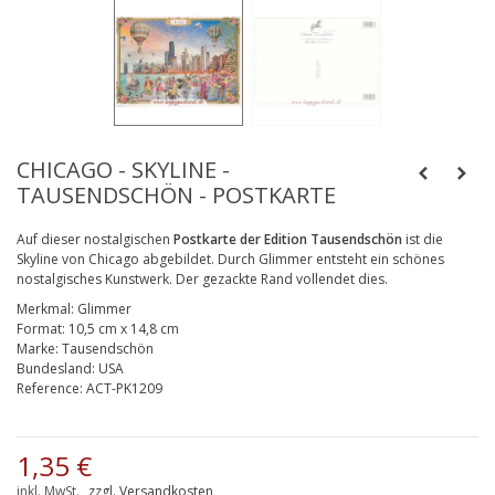
CHICAGO - SKYLINE -
TAUSENDSCHÖN - POSTKARTE
Auf dieser nostalgischen
Postkarte der Edition Tausendschön
ist die
Skyline von Chicago abgebildet. Durch Glimmer entsteht ein schönes
nostalgisches Kunstwerk. Der gezackte Rand vollendet dies.
Merkmal:
Glimmer
Format:
10,5 cm x 14,8 cm
Marke:
Tausendschön
Bundesland:
USA
Reference:
ACT-PK1209
1,35 €
inkl. MwSt.
zzgl. Versandkosten