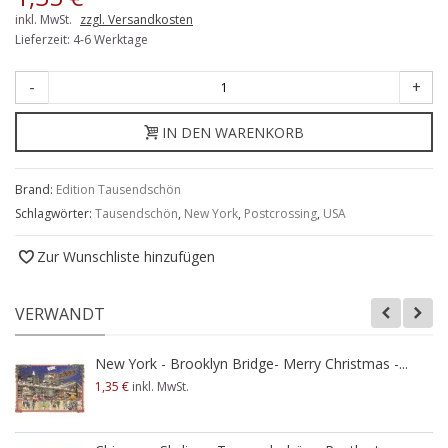
inkl. MwSt.
zzgl. Versandkosten
Lieferzeit: 4-6 Werktage
-
+
IN DEN WARENKORB
Brand:
Edition Tausendschön
Schlagwörter:
Tausendschön
,
New York
,
Postcrossing
,
USA
Zur Wunschliste hinzufügen
VERWANDT
New York - Brooklyn Bridge- Merry Christmas -...
1,35 €
inkl. MwSt.