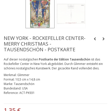
NEW YORK - ROCKEFELLER CENTER-
MERRY CHRISTMAS -
TAUSENDSCHÖN - POSTKARTE
Auf dieser nostalgischen
Postkarte der Edition Tausendschön
ist das
Rockefeller Center in New York abgebildet. Durch Glimmer entsteht ein
schönes nostalgisches Kunstwerk. Der gezackte Rand vollendet dies.
Merkmal:
Glimmer
Format:
10,5 cm x 14,8 cm
Marke:
Tausendschön
Bundesland:
USA
Reference:
ACT-PK931
1,35 €