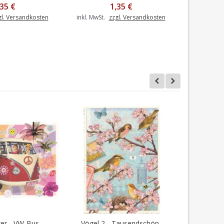
,35 €
1,35 €
gl. Versandkosten
inkl. MwSt.
zzgl. Versandkosten
inkl. MwSt.
r - VW-Bus -...
Vögel 2 - Tausendschön...
Me
en Warenkorb
In den Warenkorb
I