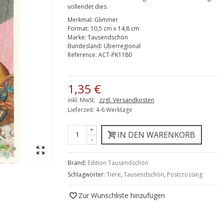
vollendet dies.
Merkmal:
Glimmer
Format:
10,5 cm x 14,8 cm
Marke:
Tausendschön
Bundesland:
Überregional
Reference:
ACT-PK1180
1,35 €
inkl. MwSt.
zzgl. Versandkosten
Lieferzeit: 4-6 Werktage
+
IN DEN WARENKORB
-
Brand:
Edition Tausendschön
Schlagwörter:
Tiere
,
Tausendschön
,
Postcrossing
Zur Wunschliste hinzufügen