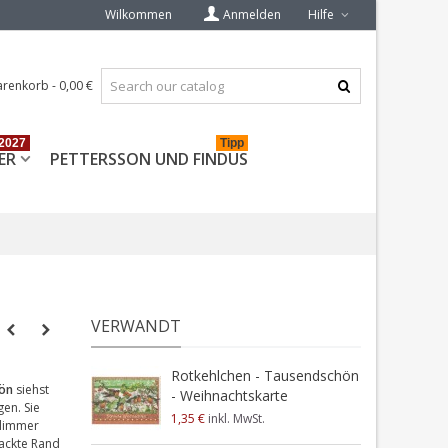
Wilkommen
Anmelden
Hilfe
renkorb
-
0,00 €
2027
Tipp
ER
PETTERSSON UND FINDUS
VERWANDT
Rotkehlchen - Tausendschön
ön
siehst
- Weihnachtskarte
gen. Sie
1,35 €
inkl. MwSt.
Glimmer
zackte Rand