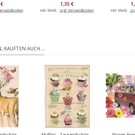
 €
1,35 €
1
Versandkosten
inkl. MwSt.
zzgl. Versandkosten
inkl. MwSt.
zz
 KAUFTEN AUCH ...
ndschön -...
Muffins - Tausendschön -...
Flower Powe
Warenkorb
In den Warenkorb
In d