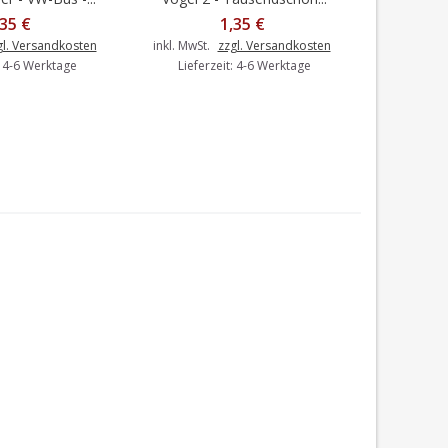
Tau
,35 €
1,35 €
gl. Versandkosten
inkl. MwSt.
zzgl. Versandkosten
: 4-6 Werktage
Lieferzeit: 4-6 Werktage
inkl. MwSt.
Liefer