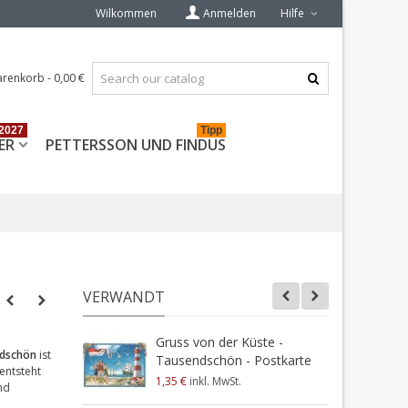
Wilkommen
Anmelden
Hilfe
renkorb
-
0,00 €
2027
Tipp
ER
PETTERSSON UND FINDUS
VERWANDT
Gruss von der Küste -
L
ndschön
ist
Tausendschön - Postkarte
A
entsteht
1,35 €
inkl. MwSt.
0
nd