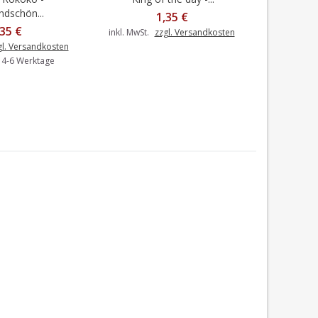
dschön...
Tau
1,35 €
,35 €
inkl. MwSt.
zzgl. Versandkosten
gl. Versandkosten
inkl. MwSt.
: 4-6 Werktage
Liefer