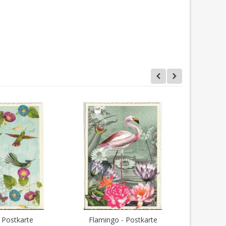
- Postkarte
Flamingo - Postkarte
Wellensi