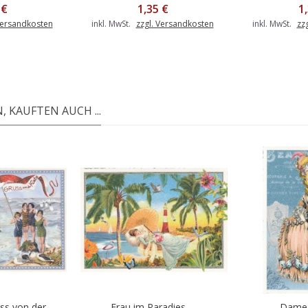
 €
1,35 €
1
Versandkosten
inkl. MwSt.
zzgl. Versandkosten
inkl. MwSt.
zz
 KAUFTEN AUCH ...
s von der...
Frau im Paradies -...
Dame 
Warenkorb
In den Warenkorb
In d