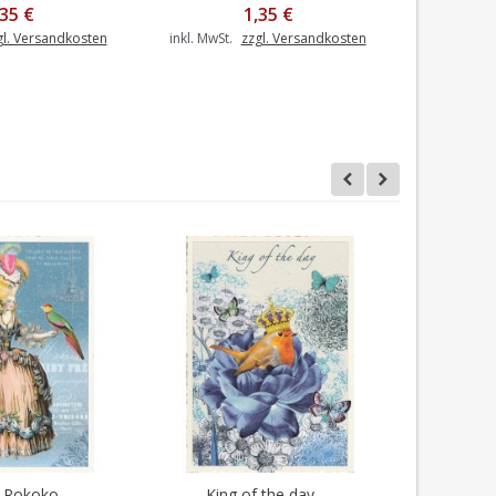
,35 €
1,35 €
gl. Versandkosten
inkl. MwSt.
zzgl. Versandkosten
inkl. MwSt.
Rokoko -
King of the day -...
Me
en Warenkorb
I