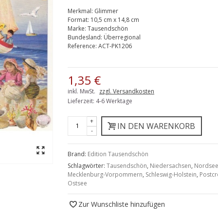
Merkmal:
Glimmer
Format:
10,5 cm x 14,8 cm
Marke:
Tausendschön
Bundesland:
Überregional
Reference:
ACT-PK1206
1,35 €
inkl. MwSt.
zzgl. Versandkosten
Lieferzeit: 4-6 Werktage
+
IN DEN WARENKORB
-
Brand:
Edition Tausendschön
Schlagwörter:
Tausendschön
,
Niedersachsen
,
Nordse
Mecklenburg-Vorpommern
,
Schleswig-Holstein
,
Postcr
Ostsee
Zur Wunschliste hinzufügen