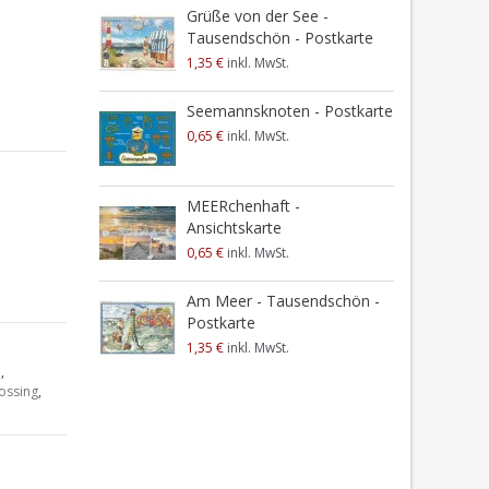
W
Grüße von der See -
Tausendschön - Postkarte
0
1,35 €
inkl. MwSt.
Seemannsknoten - Postkarte
0,65 €
inkl. MwSt.
MEERchenhaft -
Ansichtskarte
0,65 €
inkl. MwSt.
Am Meer - Tausendschön -
Postkarte
1,35 €
inkl. MwSt.
e
,
ossing
,