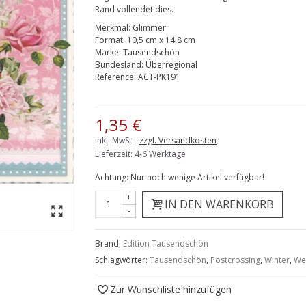
Rand vollendet dies.
Merkmal:
Glimmer
Format:
10,5 cm x 14,8 cm
Marke:
Tausendschön
Bundesland:
Überregional
Reference:
ACT-PK191
1,35 €
inkl. MwSt.
zzgl. Versandkosten
Lieferzeit: 4-6 Werktage
Achtung: Nur noch wenige Artikel verfügbar!
+
IN DEN WARENKORB
-
Brand:
Edition Tausendschön
Schlagwörter:
Tausendschön
,
Postcrossing
,
Winter
,
We
Zur Wunschliste hinzufügen