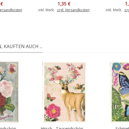
 €
1,35 €
1
Versandkosten
inkl. MwSt.
zzgl. Versandkosten
inkl. MwSt.
zz
 KAUFTEN AUCH ...
ndschön -...
Hirsch - Tausendschön -...
Schmett
Warenkorb
In den Warenkorb
In d