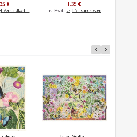
,35 €
1,35 €
gl. Versandkosten
inkl. MwSt.
zzgl. Versandkosten
inkl. MwSt.
erlinge -...
Liebe Grüße -...
Muffins 
en Warenkorb
I