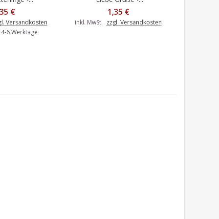
,35 €
1,35 €
gl. Versandkosten
inkl. MwSt.
zzgl. Versandkosten
inkl. MwSt.
: 4-6 Werktage
Liefer