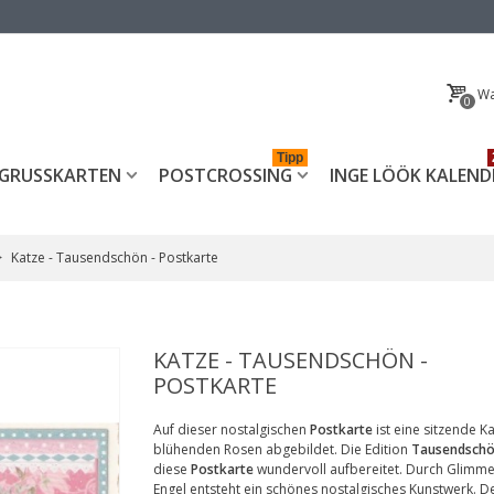
Wa
0
Tipp
GRUSSKARTEN
POSTCROSSING
INGE LÖÖK KALEND
>
Katze - Tausendschön - Postkarte
KATZE - TAUSENDSCHÖN -
POSTKARTE
Auf dieser nostalgischen
Post
karte
ist eine sitzende K
blühenden Rosen abgebildet. Die Edition
Tausendsch
diese
Postkarte
wundervoll aufbereitet. Durch Glimm
Engel entsteht ein schönes nostalgisches Kunstwerk. D