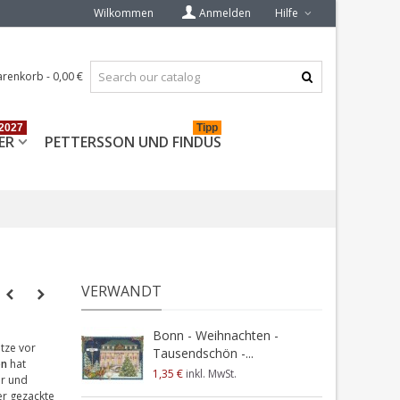
Wilkommen
Anmelden
Hilfe
renkorb
-
0,00 €
2027
Tipp
ER
PETTERSSON UND FINDUS
VERWANDT
Bonn - Weihnachten -
atze vor
Tausendschön -...
ön
hat
1,35 €
inkl. MwSt.
er und
er gezackte