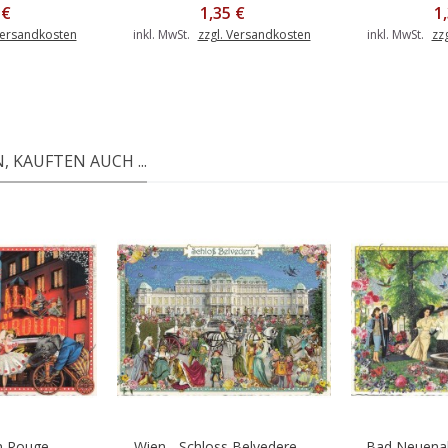
 €
1,35 €
1
Versandkosten
inkl. MwSt.
zzgl. Versandkosten
inkl. MwSt.
zz
 KAUFTEN AUCH ...
 Rouge -...
Wien - Schloss Belvedere -...
Bad Neuenah
Warenkorb
In den Warenkorb
In d