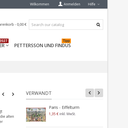
Wilkommen
Anmelden
Hilfe
renkorb
-
0,00 €
2027
Tipp
ER
PETTERSSON UND FINDUS
VERWANDT
Paris - Eiffelturm
P
gt
T
1,35 €
inkl. MwSt.
die alten
1
er