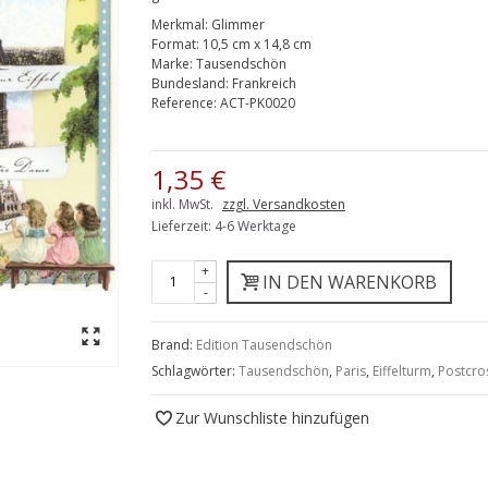
Merkmal:
Glimmer
Format:
10,5 cm x 14,8 cm
Marke:
Tausendschön
Bundesland:
Frankreich
Reference:
ACT-PK0020
1,35 €
inkl. MwSt.
zzgl. Versandkosten
Lieferzeit: 4-6 Werktage
+
IN DEN WARENKORB
-
Brand:
Edition Tausendschön
Schlagwörter:
Tausendschön
,
Paris
,
Eiffelturm
,
Postcro
Zur Wunschliste hinzufügen