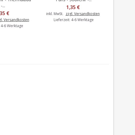
-...
1,35 €
,35 €
inkl. MwSt.
zzgl. Versandkosten
inkl. MwSt.
gl. Versandkosten
Lieferzeit: 4-6 Werktage
Liefer
: 4-6 Werktage