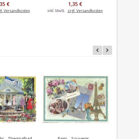
,35 €
1,35 €
gl. Versandkosten
inkl. MwSt.
zzgl. Versandkosten
inkl. MwSt.
r - Thermalbad
Paris - Souvenir -...
Bonn Mark
en Warenkorb
In den Warenkorb
I