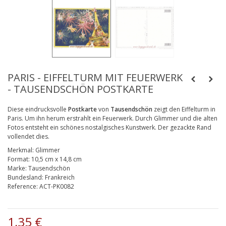
PARIS - EIFFELTURM MIT FEUERWERK
- TAUSENDSCHÖN POSTKARTE
Diese eindrucksvolle
Postkarte
von
Tausendschön
zeigt den Eiffelturm in
Paris. Um ihn herum erstrahlt ein Feuerwerk. Durch Glimmer und die alten
Fotos entsteht ein schönes nostalgisches Kunstwerk. Der gezackte Rand
vollendet dies.
Merkmal:
Glimmer
Format:
10,5 cm x 14,8 cm
Marke:
Tausendschön
Bundesland:
Frankreich
Reference:
ACT-PK0082
1,35 €