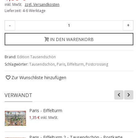
inkl. MwSt.
zzgl. Versandkosten
Lieferzeit: 4-6 Werktage
-
+
IN DEN WARENKORB
Brand:
Edition Tausendschön
Schlagwörter:
Tausendschön
,
Paris
,
Eiffelturm
,
Postcrossing
Zur Wunschliste hinzufügen
VERWANDT
Paris - Eiffelturm
1,35 €
inkl. MwSt.
Paris - Eiffelturm 2 - Tausendschön - Postkarte