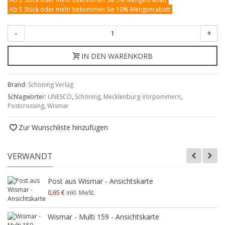
Ab 5 Stück oder mehr bekommen Sie 10% Mengenrabatt
-
+
IN DEN WARENKORB
Brand:
Schöning Verlag
Schlagwörter:
UNESCO
,
Schöning
,
Mecklenburg-Vorpommern
,
Postcrossing
,
Wismar
Zur Wunschliste hinzufügen
VERWANDT
Post aus Wismar - Ansichtskarte
0,65 €
inkl. MwSt.
Wismar - Multi 159 - Ansichtskarte