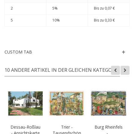
2
5%
Bis zu
0,07 €
5
10%
Bis zu
0,33 €
CUSTOM TAB
10 ANDERE ARTIKEL IN DER GLEICHEN KATEGORIE:
Dessau-Roßlau
Trier -
Burg Rheinfels
- Ansichtskarte
Tausendschön
-...