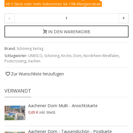
Ab 5 Stück oder mehr bekommen Sie 10% Mengenrabatt
-
+
IN DEN WARENKORB
Brand:
Schöning Verlag
Schlagwörter:
UNESCO
,
Schöning
,
Kirche
,
Dom
,
Nordrhein-Westfalen
,
Postcrossing
,
Aachen
Zur Wunschliste hinzufügen
VERWANDT
Aachener Dom Multi - Ansichtskarte
0,65 €
inkl. MwSt.
Aachener Dom - Tausendschön - Postkarte