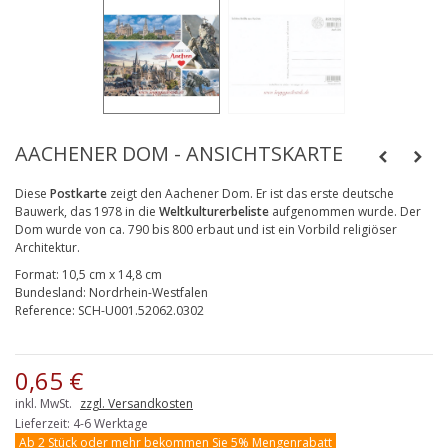
AACHENER DOM - ANSICHTSKARTE
Diese
Postkarte
zeigt den Aachener Dom. Er ist das erste deutsche
Bauwerk, das 1978 in die
Weltkulturerbeliste
aufgenommen wurde. Der
Dom wurde von ca. 790 bis 800 erbaut und ist ein Vorbild religiöser
Architektur.
Format:
10,5 cm x 14,8 cm
Bundesland:
Nordrhein-Westfalen
Reference:
SCH-U001.52062.0302
0,65 €
inkl. MwSt.
zzgl. Versandkosten
Lieferzeit: 4-6 Werktage
Ab 2 Stück oder mehr bekommen Sie 5% Mengenrabatt