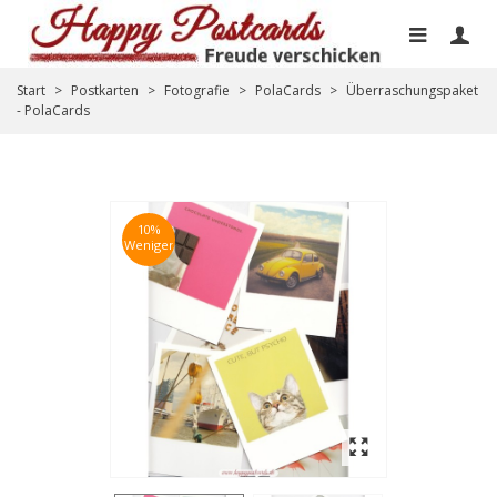
Start
>
Postkarten
>
Fotografie
>
PolaCards
>
Überraschungspaket
- PolaCards
10%
Weniger