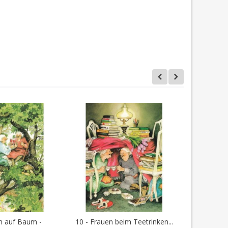
n auf Baum -
10 - Frauen beim Teetrinken...
14 - Frau
In den Warenkorb
I