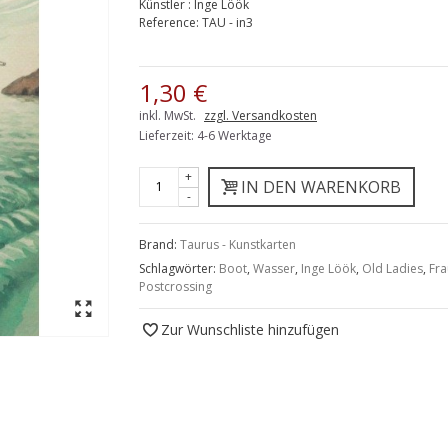
Künstler
:
Inge Löök
Reference:
TAU - in3
1,30 €
inkl. MwSt.
zzgl. Versandkosten
Lieferzeit: 4-6 Werktage
+
IN DEN WARENKORB
-
Brand:
Taurus - Kunstkarten
Schlagwörter:
Boot
,
Wasser
,
Inge Löök
,
Old Ladies
,
Fr
Postcrossing
Zur Wunschliste hinzufügen