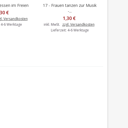
essen im Freien
17 - Frauen tanzen zur Musik
15 - F
en Warenkorb
In den Warenkorb
I
-...
,30 €
1,30 €
gl. Versandkosten
: 4-6 Werktage
inkl. MwSt.
zzgl. Versandkosten
inkl. MwSt.
Lieferzeit: 4-6 Werktage
Liefer