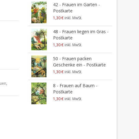
1
42 - Frauen im Garten -
-
Postkarte
1
1,30 €
inkl. MwSt.
2
48 - Frauen liegen im Gras -
P
Postkarte
1
1,30 €
inkl. MwSt.
2
50 - Frauen packen
B
Geschenke ein - Postkarte
1
1,30 €
inkl. MwSt.
4
auen
,
8 - Frauen auf Baum -
P
Postkarte
1
1,30 €
inkl. MwSt.