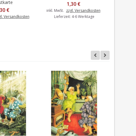
tkarte
1,30 €
,30 €
inkl. MwSt.
zzgl. Versandkosten
inkl. MwSt.
gl. Versandkosten
Lieferzeit: 4-6 Werktage
Liefer