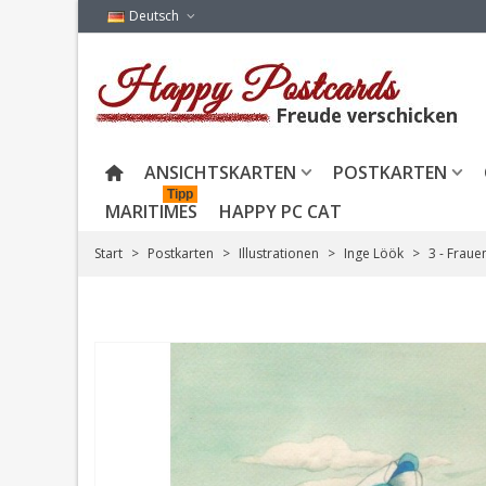
Deutsch
ANSICHTSKARTEN
POSTKARTEN
Tipp
MARITIMES
HAPPY PC CAT
Start
>
Postkarten
>
Illustrationen
>
Inge Löök
>
3 - Fraue