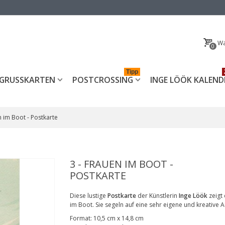
Wa
0
Tipp
GRUSSKARTEN
POSTCROSSING
INGE LÖÖK KALEND
n im Boot - Postkarte
3 - FRAUEN IM BOOT -
POSTKARTE
Diese lustige
Postkarte
der Künstlerin
Inge Löök
zeigt 
im Boot. Sie segeln auf eine sehr eigene und kreative Ar
Format:
10,5 cm x 14,8 cm