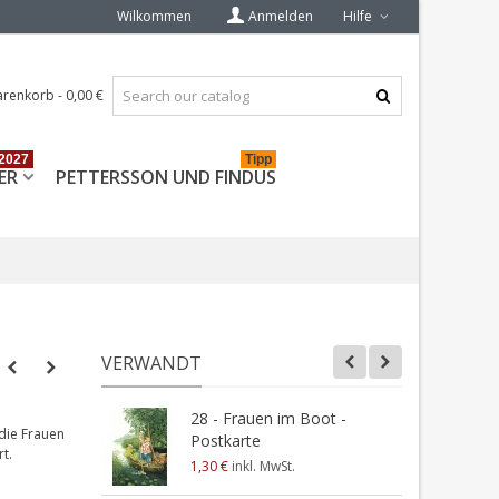
Wilkommen
Anmelden
Hilfe
renkorb
-
0,00 €
2027
Tipp
ER
PETTERSSON UND FINDUS
VERWANDT
28 - Frauen im Boot -
1
die Frauen
Postkarte
u
t.
1,30 €
inkl. MwSt.
1