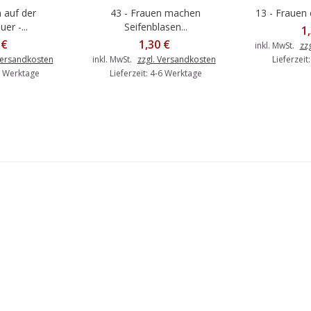
 auf der
43 - Frauen machen
13 - Frauen 
Warenkorb
In den Warenkorb
In d
r -...
Seifenblasen...
1
 €
1,30 €
inkl. MwSt.
zz
Versandkosten
inkl. MwSt.
zzgl. Versandkosten
Lieferzeit
-6 Werktage
Lieferzeit: 4-6 Werktage