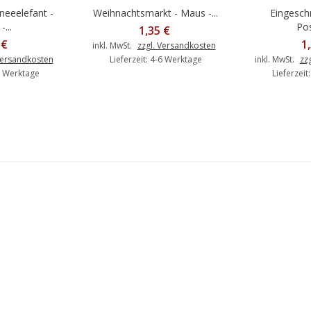
neeelefant -
Weihnachtsmarkt - Maus -...
Eingesch
Warenkorb
In den Warenkorb
In d
...
Pos
1,35 €
 €
1
inkl. MwSt.
zzgl. Versandkosten
Versandkosten
Lieferzeit: 4-6 Werktage
inkl. MwSt.
zz
-6 Werktage
Lieferzeit