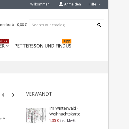
Wilkommen
Anmelden
Hilfe
renkorb
-
0,00 €
2027
Tipp
ER
PETTERSSON UND FINDUS
VERWANDT
Im Winterwald -
Weihnachtskarte
ie Maus
1,35 €
inkl. MwSt.