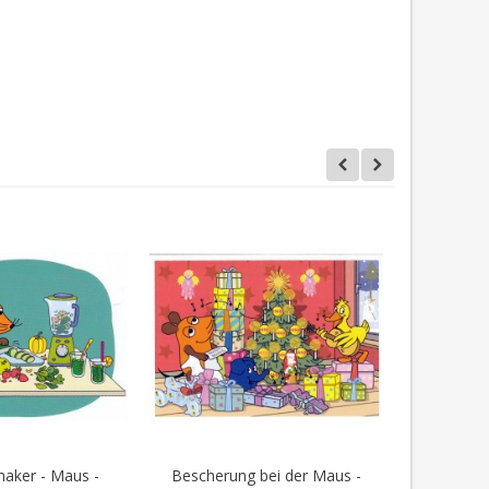
aker - Maus -
Bescherung bei der Maus -
Sonnenu
en Warenkorb
In den Warenkorb