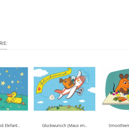
IE:
 Elefant...
Glückwunsch (Maus im...
Smoothiem
In den Warenkorb
In d