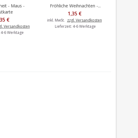
neit - Maus -
Fröhliche Weihnachten -...
Frohe Weih
en Warenkorb
In den Warenkorb
I
tkarte
1,35 €
,35 €
inkl. MwSt.
zzgl. Versandkosten
inkl. MwSt.
gl. Versandkosten
Lieferzeit: 4-6 Werktage
Liefer
: 4-6 Werktage