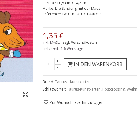
Format:
10,5 cm x 14,8 cm
Marke:
Die Sendung mit der Maus
Reference:
TAU - mt0103-1000393
1,35 €
inkl. MwSt.
zzgl. Versandkosten
Lieferzeit: 4-6 Werktage
+
IN DEN WARENKORB
-
Brand:
Taurus - Kunstkarten
Schlagwörter:
Taurus-Kunstkarten
,
Postcrossing
,
Weihn
Zur Wunschliste hinzufügen