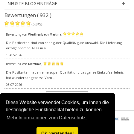
NEUSTE BLOGEINTRÄGE
Bewertungen ( 932 )
(
5,0
/
5
)
,
Bewertung von
Werthenbach Martina
Die Postkarten sind von sehr guter Qualität, gute Auswahl. Die Lieferung
erfolgt prompt. Alles in a ...
13-07-2026
,
Bewertung von
Matthias
Die Postkarten haben eine super Qualität und das ganze Einkaufserlebnis
hat wunderbar gepasst. Vom ...
05-07-2026
Alle Bewertungen
Diese Website verwendet Cookies, um Ihnen die
bestmögliche Funktionalität bieten zu können.
Mehr Informationen zum Datenschutz.
© 2016–2026 Happy Postcards.Alle Rechte vorbehalten.
Ok, verstanden!