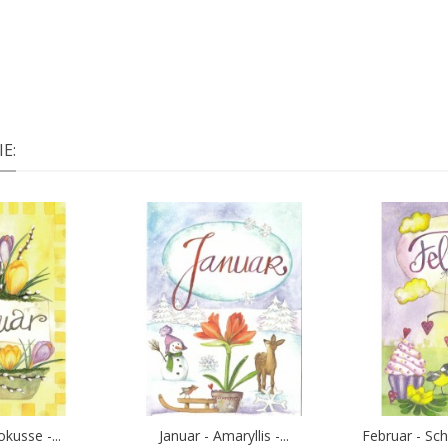
E:
kusse -...
Januar - Amaryllis -...
Februar - Sch
Warenkorb
In den Warenkorb
In d