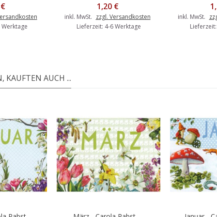
 €
1,20 €
1
Versandkosten
inkl. MwSt.
zzgl. Versandkosten
inkl. MwSt.
zz
-6 Werktage
Lieferzeit: 4-6 Werktage
Lieferzeit
 KAUFTEN AUCH ...
a Pabst -...
März - Carola Pabst -...
Januar - Ca
Warenkorb
In den Warenkorb
In d