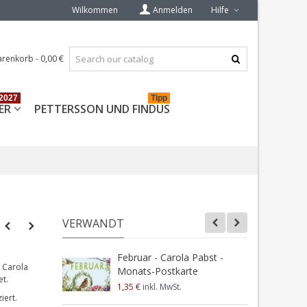
Wilkommen
Anmelden
Hilfe
renkorb
-
0,00 €
2027
Tipp
ER
PETTERSSON UND FINDUS
VERWANDT
Februar - Carola Pabst -
A
 Carola
Monats-Postkarte
P
et.
1,35 €
inkl. MwSt.
1
iert.