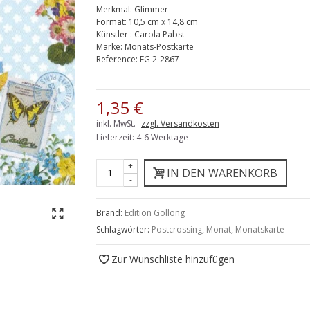
Merkmal:
Glimmer
Format:
10,5 cm x 14,8 cm
Künstler
:
Carola Pabst
Marke:
Monats-Postkarte
Reference:
EG 2-2867
1,35 €
inkl. MwSt.
zzgl. Versandkosten
Lieferzeit: 4-6 Werktage
+
IN DEN WARENKORB
-
Brand:
Edition Gollong
Schlagwörter:
Postcrossing
,
Monat
,
Monatskarte
Zur Wunschliste hinzufügen