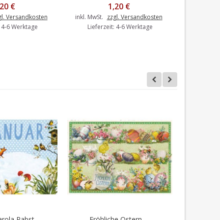
,20 €
1,20 €
gl. Versandkosten
inkl. MwSt.
zzgl. Versandkosten
inkl. MwSt.
: 4-6 Werktage
Lieferzeit: 4-6 Werktage
Liefer
rola Pabst -...
Fröhliche Ostern -...
Juni -
en Warenkorb
In den Warenkorb
I