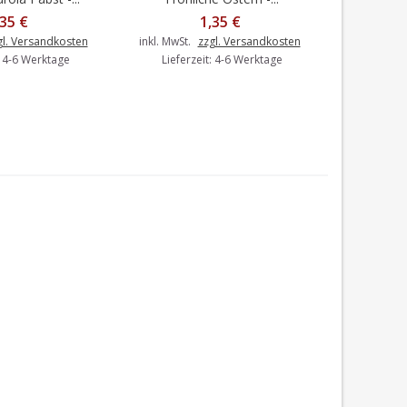
,35 €
1,35 €
gl. Versandkosten
inkl. MwSt.
zzgl. Versandkosten
inkl. MwSt.
: 4-6 Werktage
Lieferzeit: 4-6 Werktage
Liefer