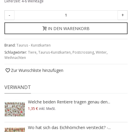
Lieferzeit: 4-6 Werktage
-
+
IN DEN WARENKORB
Brand:
Taurus - Kunstkarten
Schlagwörter:
Tiere
,
Taurus-Kunstkarten
,
Postcrossing
,
Winter
,
Weihnachten
Zur Wunschliste hinzufügen
VERWANDT
Welche beiden Rentiere tragen genau den...
1,35 €
inkl. MwSt.
Wo hat sich das Eichhörnchen versteckt? -...