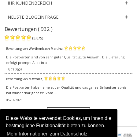
IHR KUNDENBEREICH
NEUSTE BLOGEINTRÄGE
Bewertungen ( 932 )
(
5,0
/
5
)
,
Bewertung von
Werthenbach Martina
Die Postkarten sind von sehr guter Qualität, gute Auswahl. Die Lieferung
erfolgt prompt. Alles in a ...
13-07-2026
,
Bewertung von
Matthias
Die Postkarten haben eine super Qualität und das ganze Einkaufserlebnis
hat wunderbar gepasst. Vom ...
05-07-2026
Alle Bewertungen
Diese Website verwendet Cookies, um Ihnen die
bestmögliche Funktionalität bieten zu können.
Mehr Informationen zum Datenschutz.