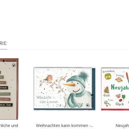
IE:
nliche und
Weihnachten kann kommen -...
Neujahr
Warenkorb
In den Warenkorb
In d