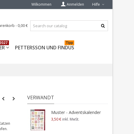
Wilkommen
Anmelden
Hilfe
renkorb
-
0,00 €
2027
Tipp
ER
PETTERSSON UND FINDUS
VERWANDT
Muster - Adventskalender
3,50 €
inkl. MwSt.
Katzen
pfen.