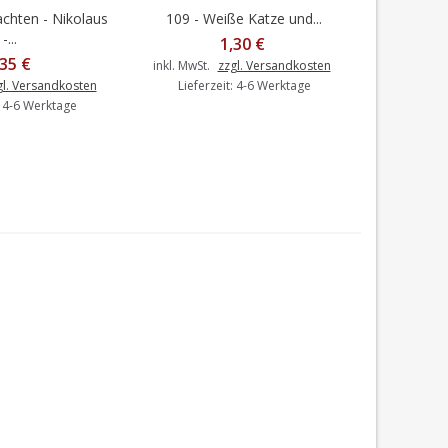
chten - Nikolaus
109 - Weiße Katze und...
Froh
en Warenkorb
In den Warenkorb
I
-...
1,30 €
,35 €
inkl. MwSt.
zzgl. Versandkosten
inkl. MwSt.
gl. Versandkosten
Lieferzeit: 4-6 Werktage
Liefer
: 4-6 Werktage