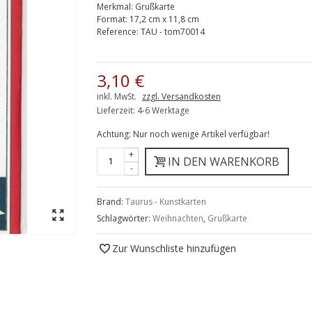
Merkmal:
Grußkarte
Format:
17,2 cm x 11,8 cm
Reference:
TAU - tom70014
3,10 €
inkl. MwSt.
zzgl. Versandkosten
Lieferzeit: 4-6 Werktage
Achtung: Nur noch wenige Artikel verfügbar!
+
IN DEN WARENKORB
-
Brand:
Taurus - Kunstkarten
Schlagwörter:
Weihnachten
,
Grußkarte
Zur Wunschliste hinzufügen