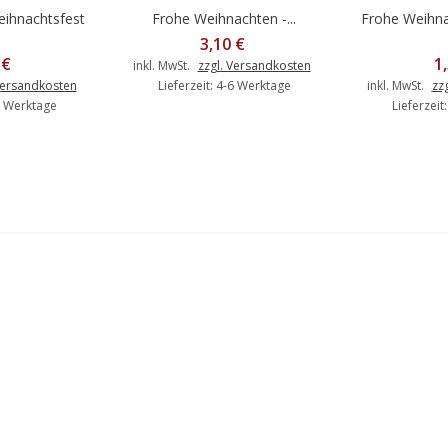
ihnachtsfest
Frohe Weihnachten -...
Frohe Weihna
Warenkorb
In den Warenkorb
In d
3,10 €
 €
1
inkl. MwSt.
zzgl. Versandkosten
Versandkosten
Lieferzeit: 4-6 Werktage
inkl. MwSt.
zz
-6 Werktage
Lieferzeit