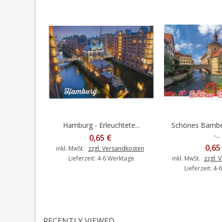
Hamburg - Erleuchtete...
Schönes Bambe
In den Warenkorb
In den 
-...
0,65 €
0,65
inkl. MwSt.
zzgl. Versandkosten
Lieferzeit: 4-6 Werktage
inkl. MwSt.
zzgl. 
Lieferzeit: 4
RECENTLY VIEWED