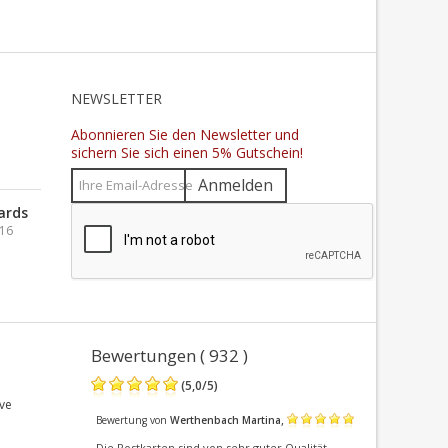
N
NEWSLETTER
Abonnieren Sie den Newsletter und
sichern Sie sich einen 5% Gutschein!
Anmelden
ards
016
Bewertungen ( 932 )
(
5,0
/
5
)
ve
,
Bewertung von
Werthenbach Martina
Die Postkarten sind von sehr guter Qualität,