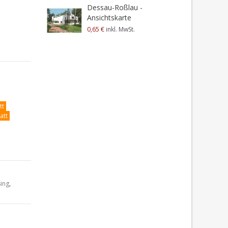
Dessau-Roßlau -
Ansichtskarte
0,65 €
inkl. MwSt.
tt
att
ing
,