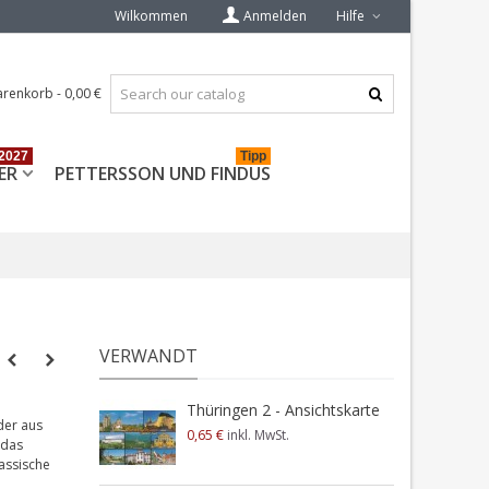
Wilkommen
Anmelden
Hilfe
renkorb
-
0,00 €
2027
Tipp
ER
PETTERSSON UND FINDUS
VERWANDT
Thüringen 2 - Ansichtskarte
der aus
0,65 €
inkl. MwSt.
 das
assische