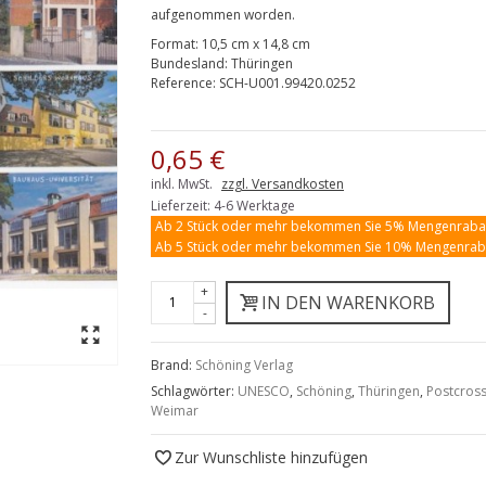
aufgenommen worden.
Format:
10,5 cm x 14,8 cm
Bundesland:
Thüringen
Reference:
SCH-U001.99420.0252
0,65 €
inkl. MwSt.
zzgl. Versandkosten
Lieferzeit: 4-6 Werktage
Ab 2 Stück oder mehr bekommen Sie 5% Mengenraba
Ab 5 Stück oder mehr bekommen Sie 10% Mengenrab
+
IN DEN WARENKORB
-
Brand:
Schöning Verlag
Schlagwörter:
UNESCO
,
Schöning
,
Thüringen
,
Postcross
Weimar
Zur Wunschliste hinzufügen