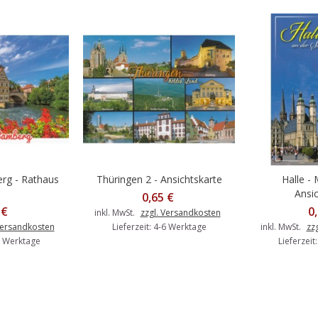
rg - Rathaus
Thüringen 2 - Ansichtskarte
Halle - 
Warenkorb
In den Warenkorb
In d
Ansic
0,65 €
 €
0
inkl. MwSt.
zzgl. Versandkosten
Versandkosten
Lieferzeit: 4-6 Werktage
inkl. MwSt.
zz
-6 Werktage
Lieferzeit