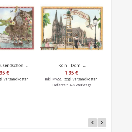
ausendschön -...
Köln - Dom -...
S
In den Warenkorb
I
,35 €
1,35 €
gl. Versandkosten
inkl. MwSt.
zzgl. Versandkosten
inkl. MwSt.
Lieferzeit: 4-6 Werktage
Liefer