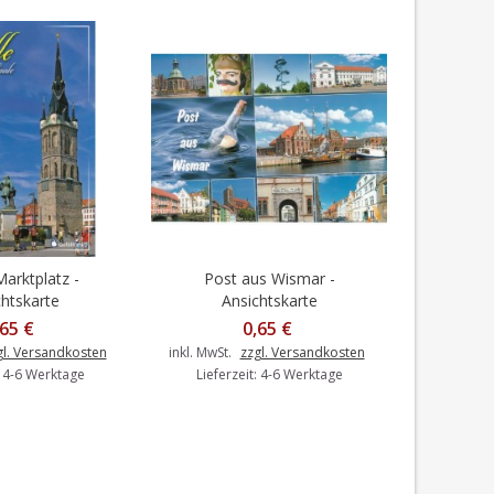
Marktplatz -
Post aus Wismar -
Cott
en Warenkorb
In den Warenkorb
I
htskarte
Ansichtskarte
An
,65 €
0,65 €
gl. Versandkosten
inkl. MwSt.
zzgl. Versandkosten
inkl. MwSt.
: 4-6 Werktage
Lieferzeit: 4-6 Werktage
Liefer