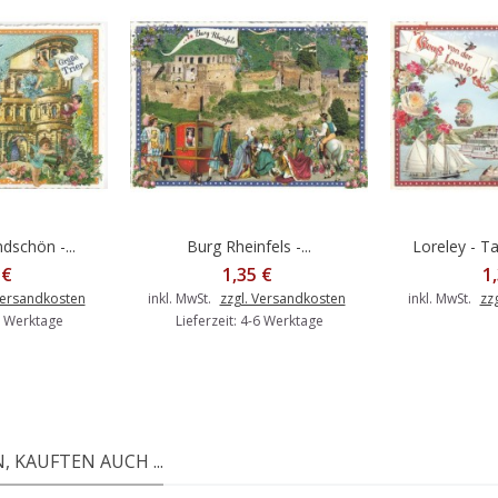
dschön -...
Burg Rheinfels -...
Loreley - T
Warenkorb
In den Warenkorb
 €
1,35 €
1
Versandkosten
inkl. MwSt.
zzgl. Versandkosten
inkl. MwSt.
zz
-6 Werktage
Lieferzeit: 4-6 Werktage
 KAUFTEN AUCH ...