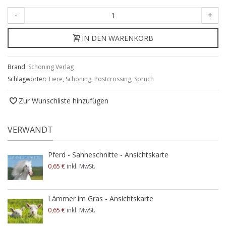
-
+
IN DEN WARENKORB
Brand:
Schöning Verlag
Schlagwörter:
Tiere
,
Schöning
,
Postcrossing
,
Spruch
Zur Wunschliste hinzufügen
VERWANDT
Pferd - Sahneschnitte - Ansichtskarte
0,65 €
inkl. MwSt.
Lämmer im Gras - Ansichtskarte
0,65 €
inkl. MwSt.