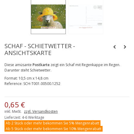
SCHAF - SCHIETWETTER -
ANSICHTSKARTE
Diese amüsante
Postkarte
zeigt ein Schaf mit Regenkappe im Regen.
Darunter steht Schietwetter.
Format:
10,5 cm x 14,8 cm
Reference:
SCH-T001.00500.1252
0,65 €
inkl. MwSt.
zzgl. Versandkosten
Lieferzeit: 4-6 Werktage
Ab 2 Stück oder mehr bekommen Sie 5% Mengenrabatt
Ab 5 Stück oder mehr bekommen Sie 10% Mengenrabatt