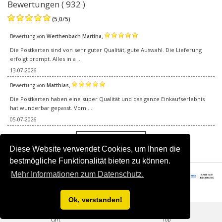
Bewertungen ( 932 )
(
5,0
/
5
)
,
Bewertung von
Werthenbach Martina
Die Postkarten sind von sehr guter Qualität, gute Auswahl. Die Lieferung
erfolgt prompt. Alles in a ...
13-07-2026
,
Bewertung von
Matthias
Die Postkarten haben eine super Qualität und das ganze Einkaufserlebnis
hat wunderbar gepasst. Vom ...
05-07-2026
Alle Bewertungen
Diese Website verwendet Cookies, um Ihnen die
bestmögliche Funktionalität bieten zu können.
Mehr Informationen zum Datenschutz.
© 2016–2026 Happy Postcards.Alle Rechte vorbehalten.
Ok, verstanden!
0
Cart
Top