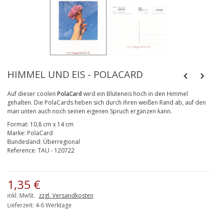
HIMMEL UND EIS - POLACARD
Auf dieser coolen
Po
laCard
wird ein Blüteneis hoch in den Himmel
gehalten.
Die PolaCards heben sich durch ihren weißen Rand ab, auf den
man unten auch noch seinen eigenen Spruch ergänzen kann.
Format:
10,8 cm x 14 cm
Marke:
PolaCard
Bundesland:
Überregional
Reference:
TAU - 120722
1,35 €
inkl. MwSt.
zzgl. Versandkosten
Lieferzeit: 4-6 Werktage