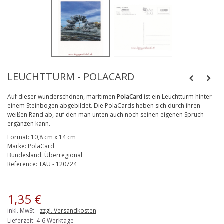
LEUCHTTURM - POLACARD
Auf dieser wunderschönen, maritimen
Po
laCard
ist ein Leuchtturm hinter
einem Steinbogen abgebildet.
Die PolaCards heben sich durch ihren
weißen Rand ab, auf den man unten auch noch seinen eigenen Spruch
ergänzen kann.
Format:
10,8 cm x 14 cm
Marke:
PolaCard
Bundesland:
Überregional
Reference:
TAU - 120724
1,35 €
inkl. MwSt.
zzgl. Versandkosten
Lieferzeit: 4-6 Werktage