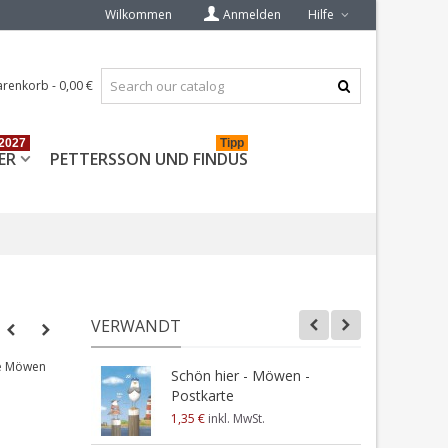
Wilkommen
Anmelden
Hilfe
renkorb
-
0,00 €
2027
Tipp
ER
PETTERSSON UND FINDUS
VERWANDT
ne Möwen
Schön hier - Möwen -
L
Postkarte
P
1,35 €
inkl. MwSt.
1