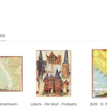
IE:
remerhaven -
Lübeck - Ole West - Postkarte
Böhl - St. P
Warenkorb
In den Warenkorb
In d