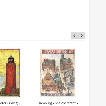
eter Ording -...
Hamburg - Speicherstadt -
Moin! - Mö
en Warenkorb
In den Warenkorb
I