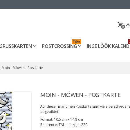
Wa
0
Tipp
GRUSSKARTEN
POSTCROSSING
INGE LÖÖK KALEND
Moin - Möwen - Postkarte
MOIN - MÖWEN - POSTKARTE
Auf dieser maritimen Postkarte sind viele verschiede
abgebildet.
Format:
10,5 cm x 14,8 cm
Reference:
TAU - ahkpjac220