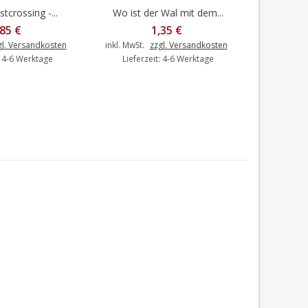
tcrossing -...
Wo ist der Wal mit dem...
Pfan
en Warenkorb
In den Warenkorb
I
,85 €
1,35 €
gl. Versandkosten
inkl. MwSt.
zzgl. Versandkosten
inkl. MwSt.
: 4-6 Werktage
Lieferzeit: 4-6 Werktage
Liefer