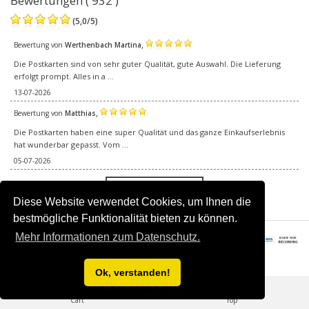
Bewertungen ( 932 )
(
5,0
/
5
)
,
Bewertung von
Werthenbach Martina
Die Postkarten sind von sehr guter Qualität, gute Auswahl. Die Lieferung
erfolgt prompt. Alles in a ...
13-07-2026
,
Bewertung von
Matthias
Die Postkarten haben eine super Qualität und das ganze Einkaufserlebnis
hat wunderbar gepasst. Vom ...
05-07-2026
Alle Bewertungen
Diese Website verwendet Cookies, um Ihnen die
bestmögliche Funktionalität bieten zu können.
Mehr Informationen zum Datenschutz.
© 2016–2026 Happy Postcards.Alle Rechte vorbehalten.
Ok, verstanden!
0
Cart
Top