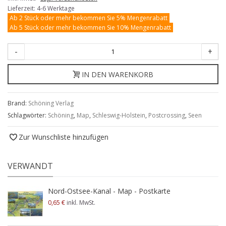
Lieferzeit: 4-6 Werktage
Ab 2 Stück oder mehr bekommen Sie 5% Mengenrabatt
Ab 5 Stück oder mehr bekommen Sie 10% Mengenrabatt
-
+
IN DEN WARENKORB
Brand:
Schöning Verlag
Schlagwörter:
Schöning
,
Map
,
Schleswig-Holstein
,
Postcrossing
,
Seen
Zur Wunschliste hinzufügen
VERWANDT
Nord-Ostsee-Kanal - Map - Postkarte
0,65 €
inkl. MwSt.