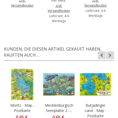
zzgl.
inkl. MwSt.
zzgl.
Versandkosten
Versandkosten
zzgl.
Versandkosten
Lieferzeit: 4-6
Werktage
Lieferzeit: 4-6
Werktage
KUNDEN, DIE DIESEN ARTIKEL GEKAUFT HABEN,
KAUFTEN AUCH ...
Müritz - Map -
Mecklenburgische
Butjadinger
Postkarte
Seenplatte 2 -...
Land - Map -
Postkarte
0,65 €
0,65 €