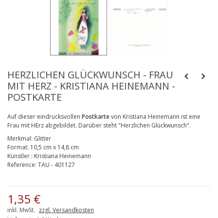
HERZLICHEN GLÜCKWUNSCH - FRAU
MIT HERZ - KRISTIANA HEINEMANN -
POSTKARTE
Auf dieser eindrucksvollen
P
ostkarte
von Kristiana Heinemann ist eine
Frau mit HErz abgebildet. Darüber steht "Herzlichen Glückwunsch".
Merkmal:
Glitter
Format:
10,5 cm x 14,8 cm
Künstler
:
Kristiana Heinemann
Reference:
TAU - 401127
1,35 €
inkl. MwSt.
zzgl. Versandkosten