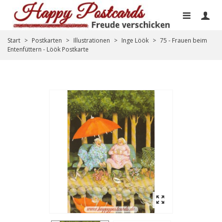
Start
>
Postkarten
>
Illustrationen
>
Inge Löök
>
75 - Frauen beim
Entenfüttern - Löök Postkarte