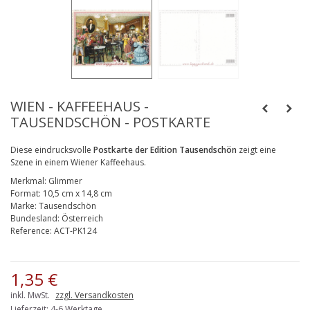
WIEN - KAFFEEHAUS -
TAUSENDSCHÖN - POSTKARTE
Diese eindrucksvolle
Postkarte der Edition Tausendschön
zeigt eine
Szene in einem Wiener Kaffeehaus.
Merkmal:
Glimmer
Format:
10,5 cm x 14,8 cm
Marke:
Tausendschön
Bundesland:
Österreich
Reference:
ACT-PK124
1,35 €
inkl. MwSt.
zzgl. Versandkosten
Lieferzeit: 4-6 Werktage