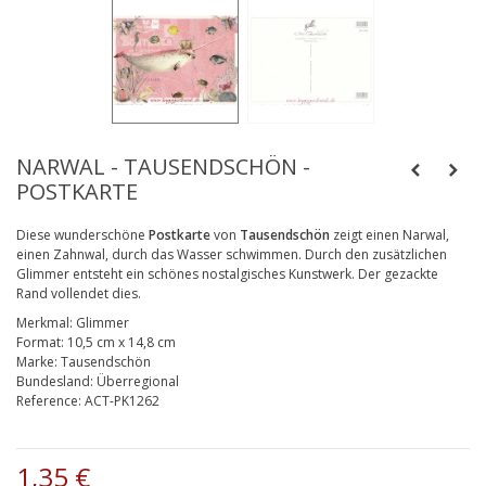
NARWAL - TAUSENDSCHÖN -
POSTKARTE
Diese wunderschöne
Postkarte
von
Tausendschön
zeigt einen Narwal,
einen Zahnwal, durch das Wasser schwimmen. Durch den zusätzlichen
Glimmer entsteht ein schönes nostalgisches Kunstwerk. Der gezackte
Rand vollendet dies.
Merkmal:
Glimmer
Format:
10,5 cm x 14,8 cm
Marke:
Tausendschön
Bundesland:
Überregional
Reference:
ACT-PK1262
1,35 €