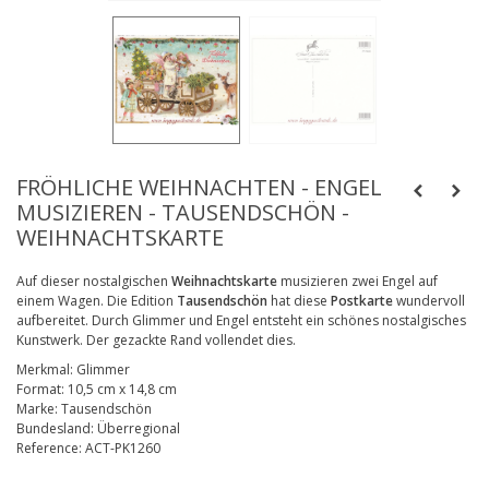
FRÖHLICHE WEIHNACHTEN - ENGEL
MUSIZIEREN - TAUSENDSCHÖN -
WEIHNACHTSKARTE
Auf dieser nostalgischen
Weihnachtskarte
musizieren zwei Engel auf
einem Wagen. Die Edition
Tausendschön
hat diese
Postkarte
wundervoll
aufbereitet. Durch Glimmer und Engel entsteht ein schönes nostalgisches
Kunstwerk. Der gezackte Rand vollendet dies.
Merkmal:
Glimmer
Format:
10,5 cm x 14,8 cm
Marke:
Tausendschön
Bundesland:
Überregional
Reference:
ACT-PK1260