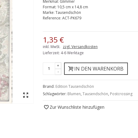
Merkmal:
Glimmer
Format:
10,5 cm x 14,8 cm
Marke:
Tausendschön
Reference:
ACT-PK679
1,35 €
inkl. MwSt.
zzgl. Versandkosten
Lieferzeit: 4-6 Werktage
+
IN DEN WARENKORB
-
Brand:
Edition Tausendschön
Schlagwörter:
Blumen
,
Tausendschön
,
Postcrossing
Zur Wunschliste hinzufügen