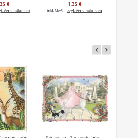
,35 €
1,35 €
gl. Versandkosten
inkl. MwSt.
zzgl. Versandkosten
inkl. MwSt.
ausendschön -...
Prinzessin - Tausendschön -...
Violine 
en Warenkorb
In den Warenkorb
I