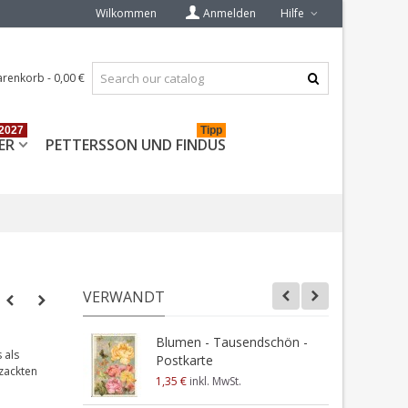
Wilkommen
Anmelden
Hilfe
renkorb
-
0,00 €
2027
Tipp
ER
PETTERSSON UND FINDUS
VERWANDT
Blumen - Tausendschön -
 als
Postkarte
P
ezackten
1,35 €
inkl. MwSt.
1