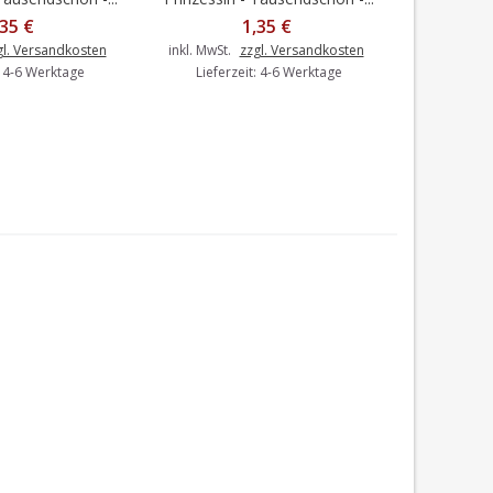
,35 €
1,35 €
gl. Versandkosten
inkl. MwSt.
zzgl. Versandkosten
inkl. MwSt.
: 4-6 Werktage
Lieferzeit: 4-6 Werktage
Liefer