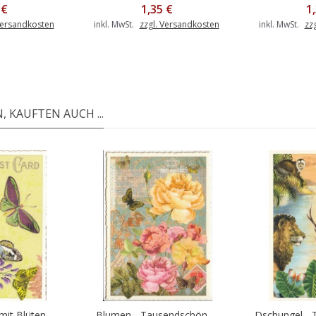
 €
1,35 €
1
Versandkosten
inkl. MwSt.
zzgl. Versandkosten
inkl. MwSt.
zz
 KAUFTEN AUCH ...
it Blüten -...
Blumen - Tausendschön -...
Dschungel - T
Warenkorb
In d