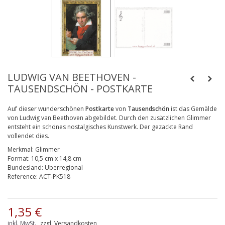
LUDWIG VAN BEETHOVEN -
TAUSENDSCHÖN - POSTKARTE
Auf dieser wunderschönen
Postkarte
von
Tausendschön
ist das Gemälde
von Ludwig van Beethoven abgebildet. Durch den zusätzlichen Glimmer
entsteht ein schönes nostalgisches Kunstwerk. Der gezackte Rand
vollendet dies.
Merkmal:
Glimmer
Format:
10,5 cm x 14,8 cm
Bundesland:
Überregional
Reference:
ACT-PK518
1,35 €
inkl. MwSt.
zzgl. Versandkosten