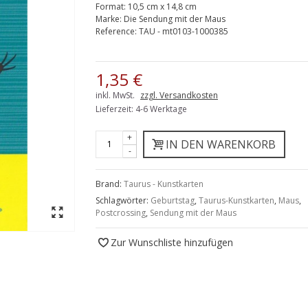
Format:
10,5 cm x 14,8 cm
Marke:
Die Sendung mit der Maus
Reference:
TAU - mt0103-1000385
1,35 €
inkl. MwSt.
zzgl. Versandkosten
Lieferzeit: 4-6 Werktage
+
IN DEN WARENKORB
-
Brand:
Taurus - Kunstkarten
Schlagwörter:
Geburtstag
,
Taurus-Kunstkarten
,
Maus
,
Postcrossing
,
Sendung mit der Maus
Zur Wunschliste hinzufügen