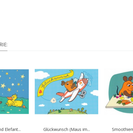
IE:
 Elefant...
Glückwunsch (Maus im...
Smoothiem
In den Warenkorb
In d