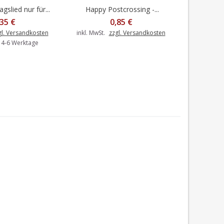
gslied nur für...
Happy Postcrossing -...
Herzlich
en Warenkorb
I
,35 €
0,85 €
gl. Versandkosten
inkl. MwSt.
zzgl. Versandkosten
inkl. MwSt.
: 4-6 Werktage
Liefer