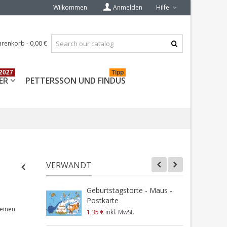
Wilkommen
Anmelden
Hilfe
renkorb
-
0,00 €
2027
Tipp
ER
PETTERSSON UND FINDUS
VERWANDT
Geburtstagstorte - Maus -
Postkarte
F
 einen
1,35 €
inkl. MwSt.
1