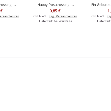
ssing -...
Happy Postcrossing -...
Ein Geburtsta
In den Warenkorb
In d
 €
0,85 €
1
Versandkosten
inkl. MwSt.
zzgl. Versandkosten
inkl. MwSt.
zz
Lieferzeit: 4-6 Werktage
Lieferzeit