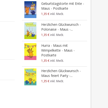
M
Geburtstagstorte mit Ente -
Maus - Postkarte
1
1,35 €
inkl. MwSt.
E
Herzlichen Glückwunsch -
Polonaise - Maus -...
1
1,35 €
inkl. MwSt.
A
Hurra - Maus mit
1
Wimpelkette - Maus -
Postkarte
1,35 €
inkl. MwSt.
Herzlichen Glückwunsch -
Maus feiert Party -...
1,35 €
inkl. MwSt.