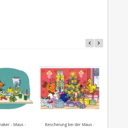
aker - Maus -
Bescherung bei der Maus -
Sonnenu
en Warenkorb
In den Warenkorb