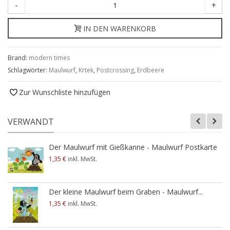
-
+
IN DEN WARENKORB
Brand:
modern times
Schlagwörter:
Maulwurf
,
Krtek
,
Postcrossing
,
Erdbeere
Zur Wunschliste hinzufügen
VERWANDT
Der Maulwurf mit Gießkanne - Maulwurf Postkarte
1,35 €
inkl. MwSt.
Der kleine Maulwurf beim Graben - Maulwurf...
1,35 €
inkl. MwSt.