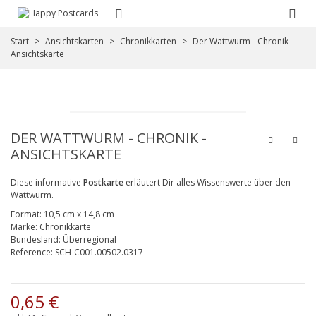
Start
>
Ansichtskarten
>
Chronikkarten
>
Der Wattwurm - Chronik -
Ansichtskarte
DER WATTWURM - CHRONIK -
ANSICHTSKARTE
Diese informative
Postkarte
erläutert Dir alles Wissenswerte über den
Wattwurm.
Format:
10,5 cm x 14,8 cm
Marke:
Chronikkarte
Bundesland:
Überregional
Reference:
SCH-C001.00502.0317
0,65 €