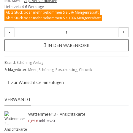
inkl. MwSt.
zzgl. Versandkosten
Lieferzeit: 4-6 Werktage
Ab 2 Stück oder mehr bekommen Sie 5% Mengenrabatt
Ab 5 Stück oder mehr bekommen Sie 10% Mengenrabatt
-
+
IN DEN WARENKORB
Brand:
Schöning Verlag
Schlagwörter:
Meer
,
Schöning
,
Postcrossing
,
Chronik
Zur Wunschliste hinzufügen
VERWANDT
Wattenmeer 3 - Ansichtskarte
0,65 €
inkl. MwSt.