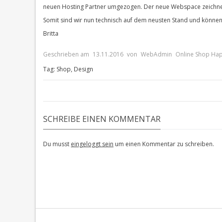
neuen Hosting Partner umgezogen. Der neue Webspace zeichnet s
Somit sind wir nun technisch auf dem neusten Stand und können 
Britta
Geschrieben am
13.11.2016
von
WebAdmin
Online Shop Ha
Tag:
Shop
,
Design
SCHREIBE EINEN KOMMENTAR
Du musst
eingeloggt sein
um einen Kommentar zu schreiben.