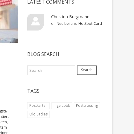
LATEST COMMENTS
Christina Burgmann
on
Neu bei uns: HotSpot-Card
BLOG SEARCH
Search
TAGS
Postkarten
Inge Löök
Postcrossing
gste
Old Ladies
tiert.
kten,
ystem
 einem