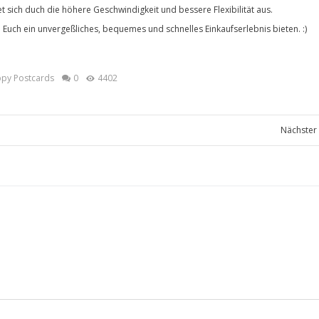
ich duch die höhere Geschwindigkeit und bessere Flexibilität aus.
Euch ein unvergeßliches, bequemes und schnelles Einkaufserlebnis bieten. :)
ppy Postcards
0
4402
Nächster 