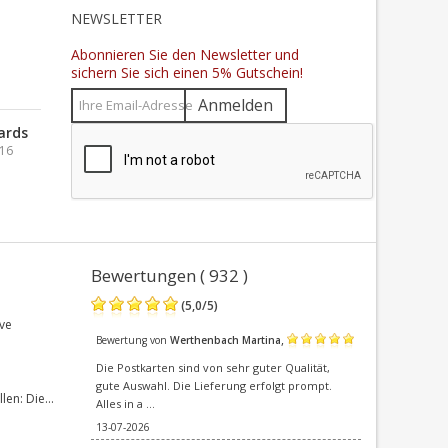
N
NEWSLETTER
Abonnieren Sie den Newsletter und
sichern Sie sich einen 5% Gutschein!
Anmelden
ards
016
Bewertungen ( 932 )
(
5,0
/
5
)
ve
,
Bewertung von
Werthenbach Martina
Die Postkarten sind von sehr guter Qualität,
gute Auswahl. Die Lieferung erfolgt prompt.
en: Die...
Alles in a ...
13-07-2026