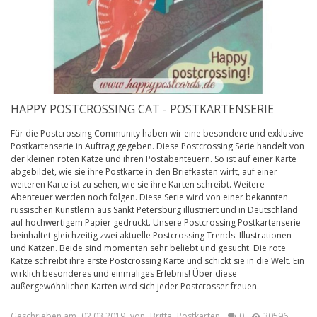
HAPPY POSTCROSSING CAT - POSTKARTENSERIE
Für die Postcrossing Community haben wir eine besondere und exklusive
Postkartenserie in Auftrag gegeben. Diese Postcrossing Serie handelt von
der kleinen roten Katze und ihren Postabenteuern. So ist auf einer Karte
abgebildet, wie sie ihre Postkarte in den Briefkasten wirft, auf einer
weiteren Karte ist zu sehen, wie sie ihre Karten schreibt. Weitere
Abenteuer werden noch folgen. Diese Serie wird von einer bekannten
russischen Künstlerin aus Sankt Petersburg illustriert und in Deutschland
auf hochwertigem Papier gedruckt. Unsere Postcrossing Postkartenserie
beinhaltet gleichzeitig zwei aktuelle Postcrossing Trends: Illustrationen
und Katzen. Beide sind momentan sehr beliebt und gesucht. Die rote
Katze schreibt ihre erste Postcrossing Karte und schickt sie in die Welt. Ein
wirklich besonderes und einmaliges Erlebnis! Über diese
außergewöhnlichen Karten wird sich jeder Postcrosser freuen.
Geschrieben am
02.03.2019
von
Britta
Postkarten
0
30596